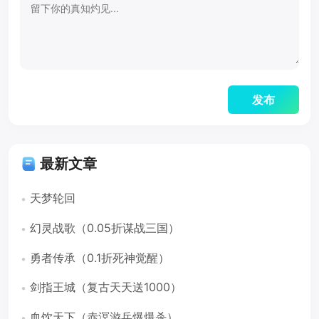
最新文章
天梦轮回
幻灵战歌（0.05折谋战三国）
勇者传承（0.1折死神觉醒）
剑指王城（复古天天送1000）
血饮天下（赤溟游兵爆爆杀）