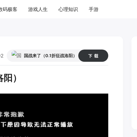
数码极客
游戏人生
心理知识
手游
02
54
国战来了（0.1折征战洛阳）
洛阳）