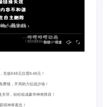
充值648元仅需6.48元！
免费领，开局助力征战沙场！
天送关羽，轻松组成豪华神将阵容！
能获得神将黄忠！