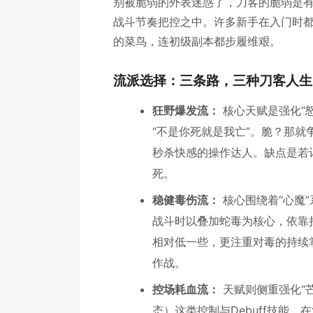
别被脆弱的外表迷惑了，刀客的脆弱是
战斗节奏把控之中。许多新手在入门时
的菜鸟，连初级副本都步履维艰。
流派选择：三条路，三种刀客人生
狂野爆发流：
核心天赋是强化“
“不是你死就是我亡”。脆？那
秒杀快感的操作达人。缺点是若
死。
稳健毒伤流：
核心围绕着“心魔
战斗时以叠加蛇毒为核心，依靠
相对低一些，更注重对毒的持续
作战。
控场耗血流：
天赋则侧重强化“
态）这类控制与Debuff技能