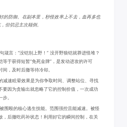
好的防御。在副本里，秒怪效率上不去，血再多也
充，但切忌主次颠倒。
句箴言：“没铠别上野！” 没开野狼铠就莽进怪堆？
铠等于获得短暂“免死金牌”，是发动进攻的许可
时间，及时后撤等待冷却。
”的减速眩晕效果是为你争取时间、调整站位、寻找
不要因为贪输出就忽略了它的控制价值，一次成功
一步。
被围殴的核心逃生技能。范围强控且能减速。被怪
放，后撤吃药补状态！利用好它的瞬间控制，在关