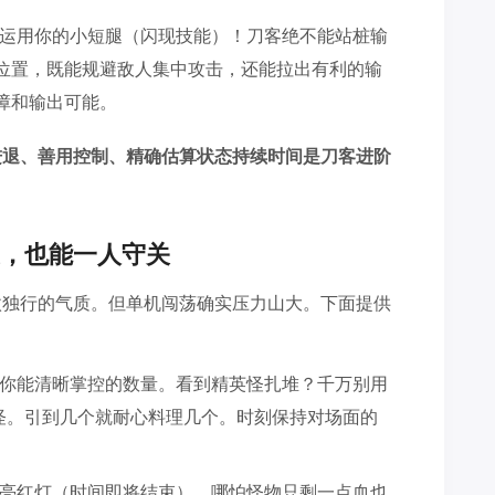
运用你的小短腿（闪现技能）！刀客绝不能站桩输
位置，既能规避敌人集中攻击，还能拉出有利的输
障和输出可能。
进退、善用控制、精确估算状态持续时间是刀客进阶
，也能一人守关
傲独行的气质。但单机闯荡确实压力山大。下面提供
你能清晰掌控的数量。看到精英怪扎堆？千万别用
开怪。引到几个就耐心料理几个。时刻保持对场面的
亮红灯（时间即将结束），哪怕怪物只剩一点血也