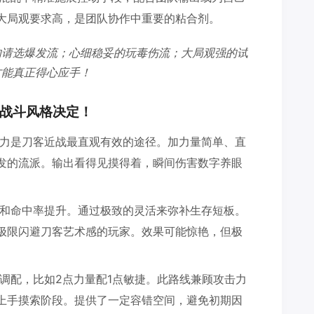
大局观要求高，是团队协作中重要的粘合剂。
的请选爆发流；心细稳妥的玩毒伤流；大局观强的试
才能真正得心应手！
战斗风格决定！
力是刀客近战最直观有效的途径。加力量简单、直
发的流派。输出看得见摸得着，瞬间伤害数字养眼
和命中率提升。通过极致的灵活来弥补生存短板。
极限闪避刀客艺术感的玩家。效果可能惊艳，但极
调配，比如2点力量配1点敏捷。此路线兼顾攻击力
上手摸索阶段。提供了一定容错空间，避免初期因