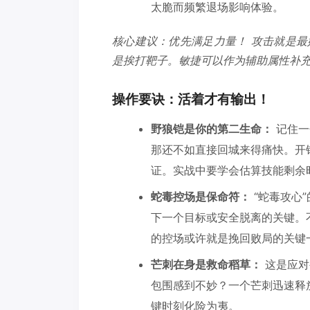
太脆而频繁退场影响体验。
核心建议：
优先满足力量！
攻击就是最
是挨打靶子。敏捷可以作为辅助属性补
操作要诀：活着才有输出！
野狼铠是你的第二生命：
记住一
那还不如直接回城来得痛快。开
证。实战中要学会估算技能剩余
蛇毒控场是保命符：
“蛇毒攻心
下一个目标或安全脱离的关键。
的控场或许就是挽回败局的关键
芒刺在身是救命稻草：
这是应对
包围感到不妙？一个芒刺迅速释
键时刻化险为夷。