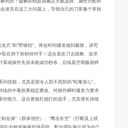
有解药的！破解的钥匙就藏在天赋选择、属性分配和
都会迷失在这三大问题上，导致自己的刀客像个笨拙
怒龙爪”和“野狼铠”。将短时间爆发做到极致，讲究
就争取在倒下前秒掉对手！适合喜欢刀尖跳舞、追求
计算或操作失误未能成功秒杀，后续真空期极易猝
”系列技能，尤其是那令人防不胜防的“蛇毒攻心”。
持续的中毒效果稳定磨血。对操作瞬时爆发力要求
掌控能力。适合更稳扎稳打的选手，尤其擅长持续
芒刺在身”（群体强控）、“鹰击长空”（打断及上状
。在混乱中精准施展控场手段，配合团队输出或为自己