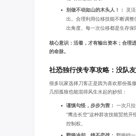
别做不动如山的木头人！：
灵活
出。合理利用位移技能不断调整
出角度。每一次位移都是生存保
核心意识：活着，才有输出资本；合理
的命脉。
社恐独行侠专享攻略：没队友
很多玩家选择刀客正是因为喜欢那份孤
几招孤狼也能混得风生水起的妙招：
谨慎勾怪，步步为营：
一次只拉
“鹰击长空”这种群攻技能贸然
控制权。
野狼冷却，绝不恋战：
野狼铠一