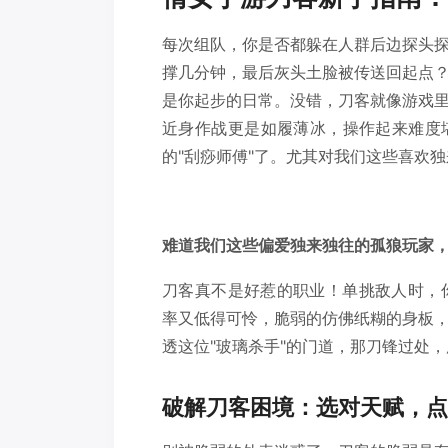
每次组队，你是否都躲在人群后边探头
撑几分钟，最后灰头土脸被传送回起点
是你起步的日常。没错，刀客就像游戏
近身作战更是如履薄冰，操作起来难度
的"刮痧师傅"了。尤其对我们这些喜欢
难道我们这些偏爱独来独往的孤狼玩家
刀客真不是好惹的职业！单挑敌人时，你
率又低得可怜，脆弱的仿佛纸糊的身板
透这位"玻璃杀手"的门道，那刀锋过处
破解刀客困境：选对天赋，点