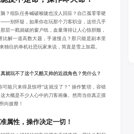
探脑？组队任务喊破喉咙也没人回应？自己孤零零硬
？——别怀疑，如果你在玩那个刀客职业，这些几乎
里那层一戳就破的窗户纸，血量薄得让人心惊胆颤，
堪比解一道高数大题，手速慢点？那只能是副本里
独来独往的单机社恐玩家来说，简直是雪上加霜。
，真就玩不了这个又酷又帅的近战角色？凭什么？
可能只来得及惊呼"这就没了？" 操作繁琐，容错
，这大概是不少人心中的刀客画像。然而当你真正摸
，所向披靡！
准属性，操作决定一切！