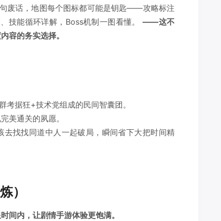
一句废话，地图每个图标都可能是钥匙——攻略标注
、技能循环详解，Boss机制一图看懂。
——这不
度内容的务实选择。
一群考据狂+技术党组成的民间智囊团。
现完美通关的夙愿。
该去找找同道中人一起破局，瞬间省下大把时间精
炼）
限时间内，让剧情手游体验更饱满。