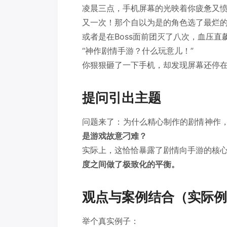
凌晨三点，手机屏幕的光映着你疲惫又
又一次！那个自以为是的角色选了最烂
或者是在Boss面前团灭了八次，血压直飙
“神作剧情手游？什么玩意儿！”
你狠狠砸了一下手机，却发现屏幕还停
提问引出主题
问题来了：为什么精心制作的剧情神作，
是游戏故意刁难？
实际上，这恰恰暴露了剧情向手游的核
度之间做了极致化的平衡。
观点与案例结合（实际例
举个真实例子：