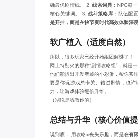
确最优剧情线。 2.
线索词典
：NPC每
核心关键词。 3.
战斗策略库
：队伍配置
是开挂，而是在快节奏时代高效体验深
软广植入（适度自然）
所以，很多玩家已经开始组团解谜了！
网上特别火的那种“剧情攻略组”，就是
他们能扒出开发者藏的小彩蛋，帮你实
要是你玩游戏总卡关、错过剧情，也许
力，让游戏体验翻倍升维。
（别说是我教你的）
总结与升华（核心价值提
说到底： 用攻略≠丧失乐趣，而是
在有