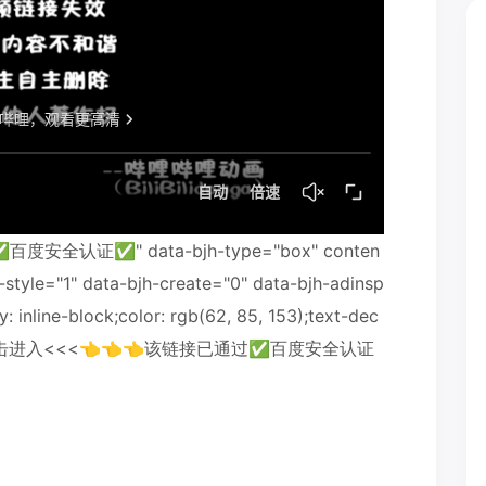
全认证✅" data-bjh-type="box" conten
-style="1" data-bjh-create="0" data-bjh-adinsp
y: inline-block;color: rgb(62, 85, 153);text-dec
>>点击进入<<<👈👈👈该链接已通过✅百度安全认证