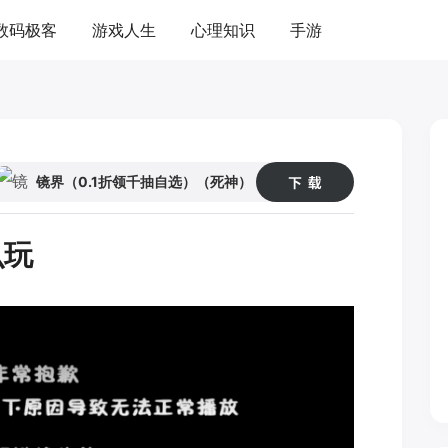
数码极客
游戏人生
心理知识
手游
02
52
镜界（0.1折领千抽自选）（死神）
么玩