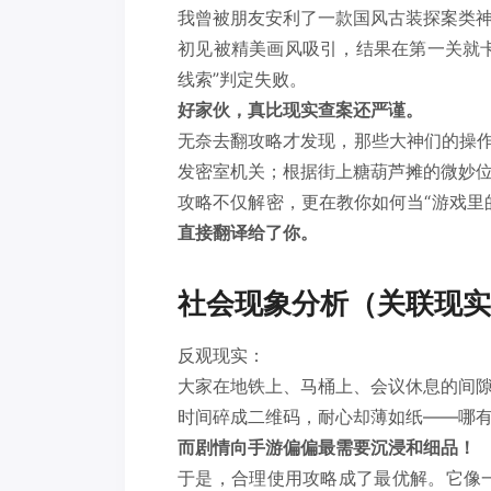
我曾被朋友安利了一款国风古装探案类
初见被精美画风吸引，结果在第一关就
线索”判定失败。
好家伙，真比现实查案还严谨。
无奈去翻攻略才发现，那些大神们的操作
发密室机关；根据街上糖葫芦摊的微妙位
攻略不仅解密，更在教你如何当“游戏里
直接翻译给了你。
社会现象分析（关联现实
反观现实：
大家在地铁上、马桶上、会议休息的间
时间碎成二维码，耐心却薄如纸——哪
而剧情向手游偏偏最需要沉浸和细品！
于是，合理使用攻略成了最优解。它像一