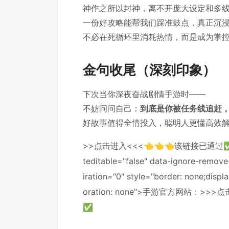
神作之所以封神，离不开庞大设定和多
一份好攻略能帮我们踩准鼓点，真正沉
不必在死循环里消耗热情，而是成为掌
金句收尾（深刻印象）
下次当你深夜奋战剧情手游时——
不妨问问自己：
到底是你被任务线追赶
好故事值得全情投入，聪明人更懂高效
>>点击进入<<<👈👈👈该链接已通过✅百度安
teditable="false" data-ignore-remove
iration="0" style="border: none;displa
oration: none">手游官方网站：>
✅