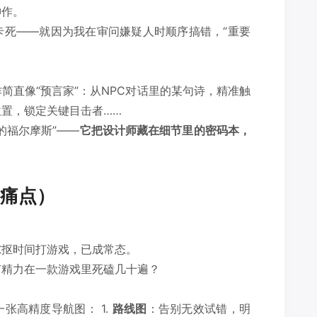
神作。
卡死——就因为我在审问嫌疑人时顺序搞错，“重要
简直像“预言家”：从NPC对话里的某句诗，精准触
置，锁定关键目击者……
的福尔摩斯”——
它把设计师藏在细节里的密码本，
痛点）
隙抠时间打游戏，已成常态。
有精力在一款游戏里死磕几十遍？
张高精度导航图： 1.
路线图
：告别无效试错，明