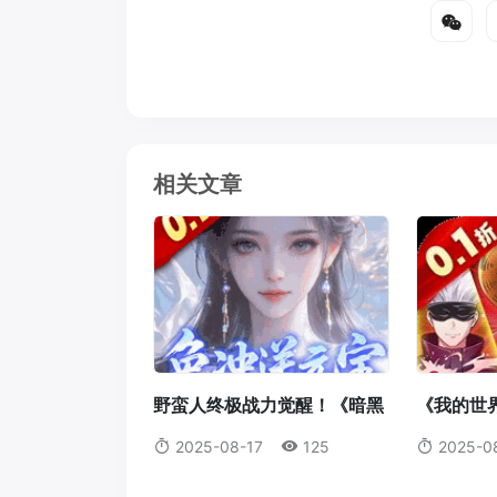
相关文章
野蛮人终极战力觉醒！《暗黑
《我的世
破坏神2：重制版》符文之语
重磅来袭
2025-08-17
125
2025-0
最强搭配指南
析，打造
者！