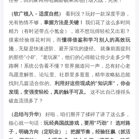
（软广植入 - 适度自然）
看到没？玩好一款深度手游，
光有热情不够，
掌握方法是关键！
我们花了这么多时间
精力（有时还带点小氪金），谁不想玩得轻松又出彩？
摸索经验很花时间，而
懂得借鉴和学习别人的高效玩
法
，无疑是快速进阶、避开深坑的捷径。 就像前面提到
的那些“小B”、“老玩家”，他们的心得能让你少走多少弯
路啊！系统公告看不懂？世界频道问一声，总有好心老
鸟愿意解答。论坛里、社群里多逛逛，精华攻略贴总能
找到几篇适合你的。
利用好这些现成的“知识库”，你会
发现，变强变轻松，真的触手可及。
这不比自己撞得头
破血流强多了？
（总结与升华）
好啦，咱们掰开了揉碎了讲了这么多，
核心就一句话：
玩经典国战游戏，要用“巧劲”！
选对路
子，明确方向（定职业）；
把握节奏，经验狂飙（抓活