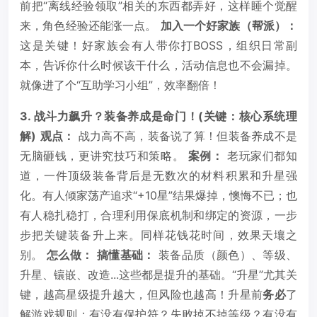
前把“离线经验领取”相关的东西都弄好，这样睡个觉醒
来，角色经验还能涨一点。
加入一个好家族（帮派）：
这是关键！好家族会有人带你打BOSS，组织日常副
本，告诉你什么时候该干什么，活动信息也不会漏掉。
就像进了个“互助学习小组”，效率翻倍！
3. 战斗力飙升？装备养成是命门！(关键：核心系统理
解)
观点：
战力高不高，装备说了算！但装备养成不是
无脑砸钱，更讲究技巧和策略。
案例：
老玩家们都知
道，一件顶级装备背后是无数次的材料积累和升星强
化。有人倾家荡产追求“+10星”结果爆掉，懊悔不已；也
有人稳扎稳打，合理利用保底机制和绑定的资源，一步
步把关键装备升上来。同样花钱花时间，效果天壤之
别。
怎么做：
搞懂基础：
装备品质（颜色）、等级、
升星、镶嵌、改造...这些都是提升的基础。“升星”尤其关
键，越高星级提升越大，但风险也越高！升星前
务必
了
解游戏规则：有没有保护符？失败掉不掉等级？有没有