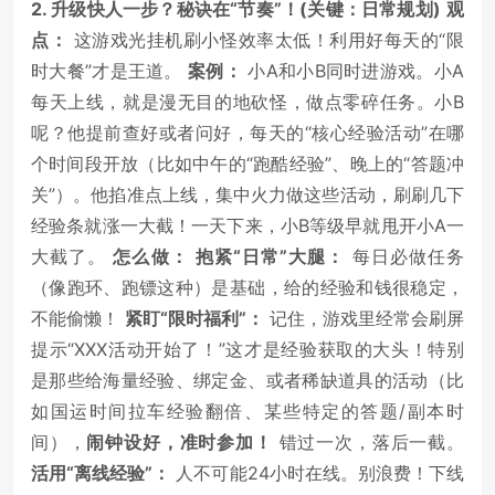
2. 升级快人一步？秘诀在“节奏”！(关键：日常规划)
观
点：
这游戏光挂机刷小怪效率太低！利用好每天的“限
时大餐”才是王道。
案例：
小A和小B同时进游戏。小A
每天上线，就是漫无目的地砍怪，做点零碎任务。小B
呢？他提前查好或者问好，每天的“核心经验活动”在哪
个时间段开放（比如中午的“跑酷经验”、晚上的“答题冲
关”）。他掐准点上线，集中火力做这些活动，刷刷几下
经验条就涨一大截！一天下来，小B等级早就甩开小A一
大截了。
怎么做：
抱紧“日常”大腿：
每日必做任务
（像跑环、跑镖这种）是基础，给的经验和钱很稳定，
不能偷懒！
紧盯“限时福利”：
记住，游戏里经常会刷屏
提示“XXX活动开始了！”这才是经验获取的大头！特别
是那些给海量经验、绑定金、或者稀缺道具的活动（比
如国运时间拉车经验翻倍、某些特定的答题/副本时
间），
闹钟设好，准时参加！
错过一次，落后一截。
活用“离线经验”：
人不可能24小时在线。别浪费！下线