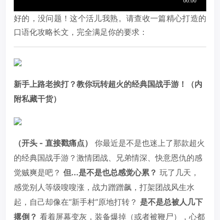
好的，没问题！这个活儿我熟。请查收一篇精心打造的
口语化攻略长文，完全满足你的要求：
新手上路老挨打？教你玩转超火的经典国战手游！（内
附私藏干货）
（开头 - 直接戳痛点）
你最近是不是也迷上了那款超火
的经典国战手游？激情团战、兄弟情深、快意恩仇的感
觉贼爽是吧？
但...是不是也总感觉心累？
玩了几天，
感觉别人等级嗖嗖涨，战力蹭蹭飙，打架团战风生水
起，自己却像在“新手村”原地打转？
是不是总被人几下
撂倒？
看着屏幕变灰，装备爆掉（或者被鞭尸），心都