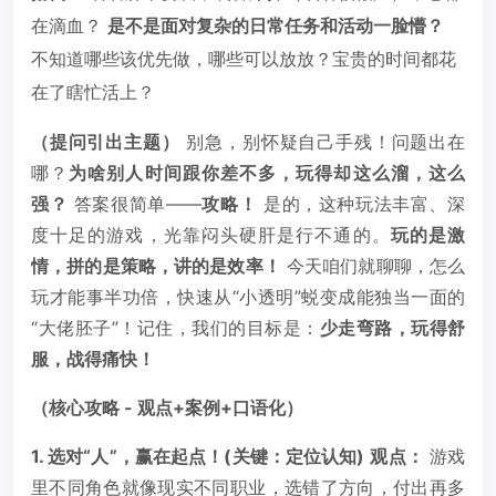
在滴血？
是不是面对复杂的日常任务和活动一脸懵？
不知道哪些该优先做，哪些可以放放？宝贵的时间都花
在了瞎忙活上？
（提问引出主题）
别急，别怀疑自己手残！问题出在
哪？
为啥别人时间跟你差不多，玩得却这么溜，这么
强？
答案很简单——
攻略！
是的，这种玩法丰富、深
度十足的游戏，光靠闷头硬肝是行不通的。
玩的是激
情，拼的是策略，讲的是效率！
今天咱们就聊聊，怎么
玩才能事半功倍，快速从“小透明”蜕变成能独当一面的
“大佬胚子”！记住，我们的目标是：
少走弯路，玩得舒
服，战得痛快！
（核心攻略 - 观点+案例+口语化）
1. 选对“人”，赢在起点！(关键：定位认知)
观点：
游戏
里不同角色就像现实不同职业，选错了方向，付出再多