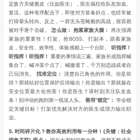
定敌方关键脆皮（比如医生），医生疯狂给队友加血、
复活。这种有序配合下，即使对方装备好点，也经常被
打得晕头转向。反之，一群无头苍蝇般的高战，很容易
被对手逐个击破。
怎么做：
抱紧家族大腿：
再次强调
家族的重要性！打架、抢BOSS、打副本，跟着家族
走，安全性、效率性、体验感都上一个台阶。
听指挥！
听指挥！听指挥！
重要的事情说三遍。家族长或指挥喊
集合了、喊冲某个点了、喊撤退了，千万别恋战或者自
己玩消失。
找准定位：
清楚自己角色的作用。你是前
排？那就站好位置保护后排输出！你是输出？那就躲在
安全位置最大化伤害！你是医生？请时刻关注队友血
条！别冲动的跑到第一线送人头。
善用“锁定”：
学会锁
定关键目标！打架优先解决对方的医生或强力输出职
业。
5. 时间碎片化？教你高效利用每一分钟！(关键：社会
现象关联)
观点：
现在大家时间都金贵，谁都不想成天