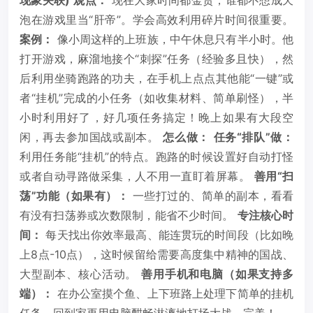
泡在游戏里当“肝帝”。学会高效利用碎片时间很重要。
案例：
像小周这样的上班族，中午休息只有半小时。他
打开游戏，麻溜地接个“刺探”任务（经验多且快），然
后利用坐骑跑路的功夫，在手机上点点其他能“一键”或
者“挂机”完成的小任务（如收集材料、简单刷怪），半
小时利用好了，好几项任务搞定！晚上如果有大段空
闲，再去参加国战或副本。
怎么做：
任务“排队”做：
利用任务能“挂机”的特点。跑路的时候设置好自动打怪
或者自动寻路做采集，人不用一直盯着屏幕。
善用“扫
荡”功能（如果有）：
一些打过的、简单的副本，看看
有没有扫荡券或次数限制，能省不少时间。
专注核心时
间：
每天找出你效率最高、能连贯玩的时间段（比如晚
上8点-10点），这时候留给需要高度集中精神的国战、
大型副本、核心活动。
善用手机和电脑（如果支持多
端）：
在办公室摸个鱼、上下班路上处理下简单的挂机
任务，回到家再用电脑酣畅淋漓地打场大战，完美！