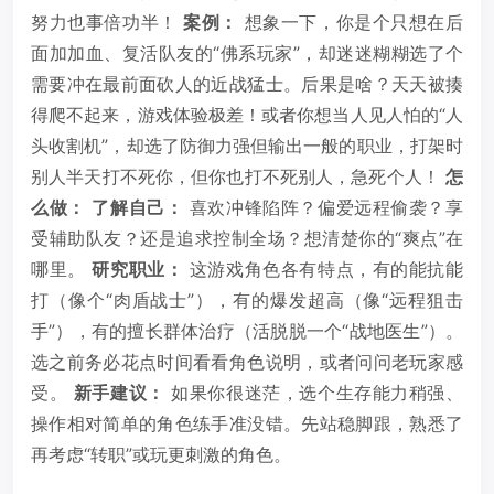
努力也事倍功半！
案例：
想象一下，你是个只想在后
面加加血、复活队友的“佛系玩家”，却迷迷糊糊选了个
需要冲在最前面砍人的近战猛士。后果是啥？天天被揍
得爬不起来，游戏体验极差！或者你想当人见人怕的“人
头收割机”，却选了防御力强但输出一般的职业，打架时
别人半天打不死你，但你也打不死别人，急死个人！
怎
么做：
了解自己：
喜欢冲锋陷阵？偏爱远程偷袭？享
受辅助队友？还是追求控制全场？想清楚你的“爽点”在
哪里。
研究职业：
这游戏角色各有特点，有的能抗能
打（像个“肉盾战士”），有的爆发超高（像“远程狙击
手”），有的擅长群体治疗（活脱脱一个“战地医生”）。
选之前务必花点时间看看角色说明，或者问问老玩家感
受。
新手建议：
如果你很迷茫，选个生存能力稍强、
操作相对简单的角色练手准没错。先站稳脚跟，熟悉了
再考虑“转职”或玩更刺激的角色。