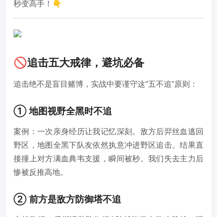
秒变高手！👇
🚫追击五大戒律，避坑必备
追击绝不是盲目赌博，实战中要谨守这“五不追”原则：
① 地图视野全黑时不追
案例：一次亲身经历让我记忆深刻。敌方后羿丝血逃回
野区，地图全黑下队友依然执意冲进野区追击。结果直
接撞上对方满血典韦支援，瞬间被秒。我们失去主力后
惨被反推高地。
② 前方是敌方防御塔不追