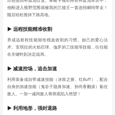
出他会回补血池位置。果断卡视野蹲在补血池草丛中，
他刚进入视野范围就被我的兰陵王一套连招瞬间带走！
随后轻松推掉下路高地。
▶️ 远程技能精准收割
养成远射程技能留给残血收割的习惯。妲己的爱心法
术、安琪拉的火焰巨球、伽罗的三技能等技能，往往能
在关键时刻决定战局。
▶️ 减速控场，追击加速
利用装备或自带减速技能（冰痕之握、红Buff），配合
自身的加速技能（鬼谷子隐身加速、孙尚香翻滚）黏住
敌人。一加一减间敌人将彻底陷入绝望！
▶️ 利用地形，强封退路