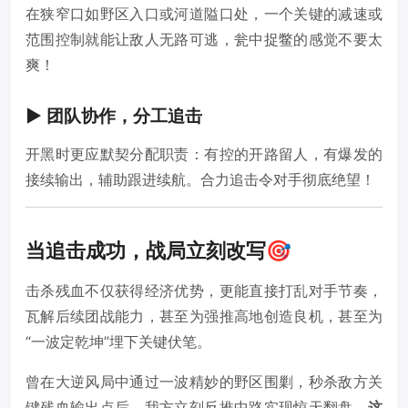
在狭窄口如野区入口或河道隘口处，一个关键的减速或
范围控制就能让敌人无路可逃，瓮中捉鳖的感觉不要太
爽！
▶️ 团队协作，分工追击
开黑时更应默契分配职责：有控的开路留人，有爆发的
接续输出，辅助跟进续航。合力追击令对手彻底绝望！
当追击成功，战局立刻改写🎯
击杀残血不仅获得经济优势，更能直接打乱对手节奏，
瓦解后续团战能力，甚至为强推高地创造良机，甚至为
“一波定乾坤”埋下关键伏笔。
曾在大逆风局中通过一波精妙的野区围剿，秒杀敌方关
键残血输出点后，我方立刻反推中路实现惊天翻盘。
这