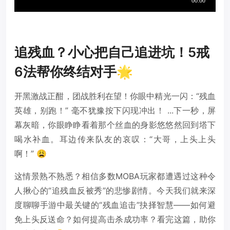
追残血？小心把自己追进坑！5戒
6法帮你终结对手🌟
开黑激战正酣，团战胜利在望！你眼中精光一闪：“残血
英雄，别跑！” 毫不犹豫按下闪现冲出！ ...下一秒，屏
幕灰暗，你眼睁睁看着那个丝血的身影悠悠然回到塔下
喝水补血。耳边传来队友的哀叹：“大哥，上头上头
啊！” 😩
这情景熟不熟悉？相信多数MOBA玩家都遭遇过这种令
人揪心的“追残血反被秀”的悲惨剧情。今天我们就来深
度聊聊手游中最关键的“残血追击”抉择智慧——如何避
免上头反送命？如何提高击杀成功率？看完这篇，助你