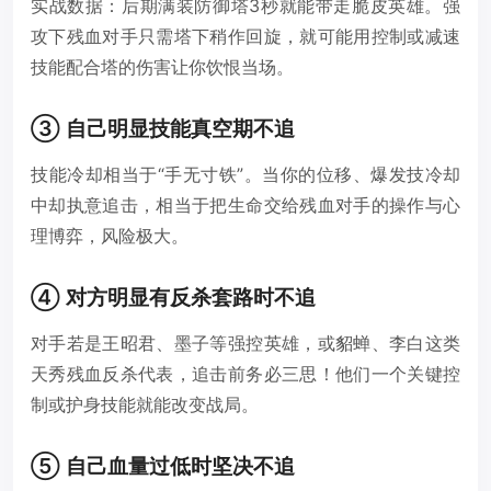
实战数据：后期满装防御塔3秒就能带走脆皮英雄。强
攻下残血对手只需塔下稍作回旋，就可能用控制或减速
技能配合塔的伤害让你饮恨当场。
③ 自己明显技能真空期不追
技能冷却相当于“手无寸铁”。当你的位移、爆发技冷却
中却执意追击，相当于把生命交给残血对手的操作与心
理博弈，风险极大。
④ 对方明显有反杀套路时不追
对手若是王昭君、墨子等强控英雄，或貂蝉、李白这类
天秀残血反杀代表，追击前务必三思！他们一个关键控
制或护身技能就能改变战局。
⑤ 自己血量过低时坚决不追