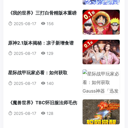
《我的世界》三打白骨精版本重磅
来袭：天赋点系统全解析，打造属
2025-08-17
156
于你的最强冒险者！
原神2.1版本揭秘：凉子新增食谱
与隐藏料理全解析
2025-08-17
129
星际战甲玩家必看：如何获取
Gauss神器「迅发电浆炮」蓝图？
2025-08-17
140
《魔兽世界》TBC怀旧服法师毛伤
害全攻略：操作，意识与装备的完
2025-08-17
128
美结合