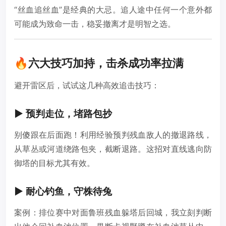
“丝血追丝血”是经典的大忌。追人途中任何一个意外都
可能成为致命一击，稳妥撤离才是明智之选。
🔥六大技巧加持，击杀成功率拉满
避开雷区后，试试这几种高效追击技巧：
▶️ 预判走位，堵路包抄
别傻跟在后面跑！利用经验预判残血敌人的撤退路线，
从草丛或河道绕路包夹，截断退路。这招对直线逃向防
御塔的目标尤其有效。
▶️ 耐心钓鱼，守株待兔
案例：排位赛中对面鲁班残血躲塔后回城，我立刻判断