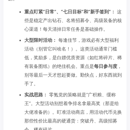
重点盯紧“日常”、“七日目标”和“新手签到”：
这
些是稳定产出钻石、名将招募令、高级装备的核
心渠道！每天清掉日常任务是基础操作。
大型限时活动：
每逢佳节，游戏必有大型福利
活动（别管它叫啥名！）。这类活动通常门槛
低，奖励多，是白嫖优质资源（如红将碎片、稀
有装备图纸）的绝佳机会。重点是
每日参与度
，
别等最后一天才想起要做。勤快点，好东西就到
手了。
实战思路：
零氪党的策略就是“广积粮、缓称
王”。大型活动别想着争排名拿最高奖（那是给
大佬准备的）。盯准活动商店，用活动代币兑换
那些性价比最高的硬通货：突破丹、高级招募
令、稀有碎片。