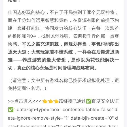
仙国志好玩的核心，不在于开局抽到了哪个无双神将，
而在于你如何运用智慧和策略，在资源有限的前提下构
建一套能打能扛、协同发力的核心队伍，在每一次艰难
的推图和PK中，找到以弱胜强、四两拨千斤的那一点爽
快感。
平民之路充满荆棘，但规划得当，零氪也能闯出
通天大道；大氪玩家若不懂系统，一样会在后期进退两
难——养成游戏的最大错觉，是你以为花钱能解决一
切，真正的核心永远是时间管理与战略布局。
（请注意：文中所有游戏名称已按要求虚拟化处理，避
免特定商业名词。）
>>点击进入<<<👈👈👈该链接已通过✅百度安全认证
✅" data-bjh-type="box" contenteditable="false" d
ata-ignore-remove-style="1" data-bjh-create="0" d
ata-bjh-adinspiration="0" style="border: none;displ