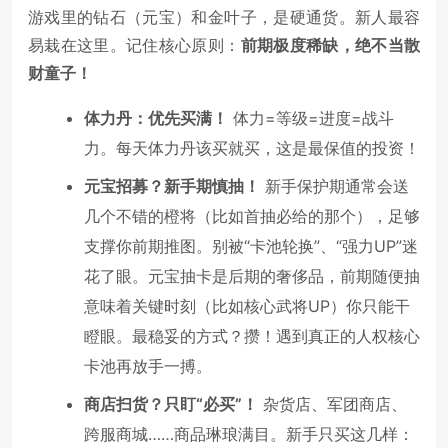
游戏里的钻石（元宝）和金叶子，是硬通货。新人最容
易栽在这里。记住核心原则：
前期极度稀缺，绝不当散
财童子！
体力丹：优先买满！
体力=等级=进度=战斗
力。每天体力丹该买就买，这是最保值的投资！
元宝招募？新手期慎抽！
新手保护期通常会送
几个不错的橙将（比如首抽必给的那个），足够
支撑你前期推图。别被“卡池轮换”、“强力UP”迷
花了眼。元宝抽卡是后期的奢侈品，前期随便抽
意味着关键时刻（比如核心武将UP）你只能干
瞪眼。最稳妥的方式？攒！遇到真正的人权核心
卡池再放手一搏。
商店扫货？只盯“必买”！
杂货店、军团商店、
跨服商城……商品琳琅满目。新手只买这几样：