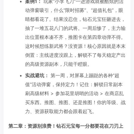
案例1：
玩家“小李飞刀”一进游戏就被酷炫的活
动弹窗吸引，什么“限时招募”、“超值礼包”，眼
睛都看花了。结果没忍住，钻石元宝狂砸进去，
抽了一堆五花八门的武将。一周后惨了，主力输
出位置根本凑不齐，推图卡在第四章动弹不得。
这时候想练新武将？没资源！核心原因就是本末
倒置：主线进度没跟上，解锁不了每天稳定产出
的高级资源副本，只能干瞪眼。
实战避坑：
第一周，对屏幕上蹦跶的各种“超
值”活动弹窗，保持定力！记住：解锁日常副本
刷高级材料 > 参加花里胡哨的活动 > 在商店乱
买东西。推图、推图、还是推图！你的等级、战
力、资源获取能力都会跟着起飞。
第二章：资源别浪费！钻石元宝每一分都要花在刀刃上