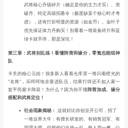
武将核心升级碎片（确定是你的主力才买）、突
破丹、特定高级招募令（极度缺某个核心时才考
虑），还有打折明显的资源（如金币）。金叶子
优先保证体力丹购买！别看着一堆装备碎片和蓝
绿卡就手痒，那是深坑！
第三章：武将别乱练！看懂阵营和缘分，零氪也能组神
队
卡关的核心元凶！很多新人看着仓库里一堆闪着橙光的
“名将”，乐呵呵地全塞进队伍，结果打得还不如人家一
套平民紫卡阵容！为什么？因为你不懂
阵营加成、缘分
搭配和武将定位！
社会现象揭秘：
这就好比你创业开公司，招了
一堆业界大牛：有擅长研发的、有销售冠军、有
管理大师。但把他们全放一起，每人管一摊，公