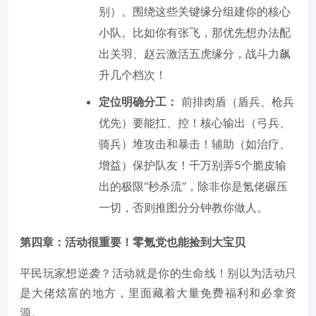
别）。围绕这些关键缘分组建你的核心
小队。比如你有张飞，那优先想办法配
出关羽、赵云激活五虎缘分，战斗力飙
升几个档次！
定位明确分工：
前排肉盾（盾兵、枪兵
优先）要能扛、控！核心输出（弓兵、
骑兵）堆攻击和暴击！辅助（如治疗、
增益）保护队友！千万别弄5个脆皮输
出的极限“秒杀流”，除非你是氪佬碾压
一切，否则推图分分钟教你做人。
第四章：活动很重要！零氪党也能捡到大宝贝
平民玩家想逆袭？活动就是你的生命线！别以为活动只
是大佬炫富的地方，里面藏着大量免费福利和必拿资
源。