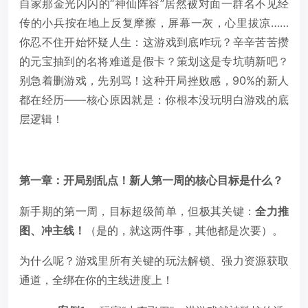
自家那金光闪闪的“神仙阵容”居然被对面一群名不见经
传的小兵按在地上反复摩擦，屏幕一灰，心里拔凉……
你忍不住开始怀疑人生：这游戏到底咋玩？辛辛苦苦攒
的元宝抽到的名将难道是假卡？策划这是专坑萌新吧？
别急着删游戏，先别骂！这种开局挫败感，90%的新人
都在经历——核心原因就是：你根本没玩明白游戏的底
层逻辑！
第一章：开局别乱点！新人第一周的核心目标是什么？
新手期的第一周，目标超级简单，但极其关键：
全力推
图、冲主线！
（是的，就这两件事，其他都是次要）。
为什么呢？游戏里所有关键的玩法解锁、强力资源获取
通道，全绑在你的主线进度上！