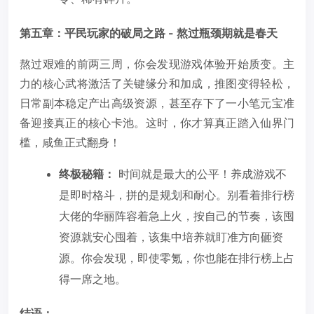
第五章：平民玩家的破局之路 - 熬过瓶颈期就是春天
熬过艰难的前两三周，你会发现游戏体验开始质变。主
力的核心武将激活了关键缘分和加成，推图变得轻松，
日常副本稳定产出高级资源，甚至存下了一小笔元宝准
备迎接真正的核心卡池。这时，你才算真正踏入仙界门
槛，咸鱼正式翻身！
终极秘籍：
时间就是最大的公平！养成游戏不
是即时格斗，拼的是规划和耐心。别看着排行榜
大佬的华丽阵容着急上火，按自己的节奏，该囤
资源就安心囤着，该集中培养就盯准方向砸资
源。你会发现，即使零氪，你也能在排行榜上占
得一席之地。
结语：