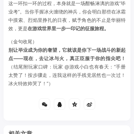
这一环扣一环的过程，本身就是一场酣畅淋漓的游戏“毕
业考”。当你手握冰火缠绕的神兵，你会明白那些在冰霜
中摸索、烈焰里挣扎的日夜，赋予角色的不止是华丽特
效，更是
在游戏世界里一步一印记的征服旅程。
（金句收尾）
别让毕业成为你的奢望，它就该是你下一场战斗的新起
点——现在，去让冰与火，真正臣服于你的指尖吧！
（结尾附玩家口碑：玩家 @游戏小白也有春天：“手册
太赞了！按步骤走，连我这样的手残党居然也一次过！
冰火特效帅哭了！”）
相关文章