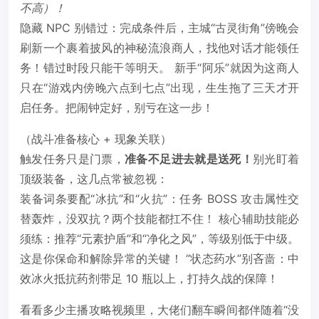
不高）！
隐藏 NPC 别错过：完成条件后，主城“古灵街角”傍晚会
刷新一个裹着披风的神秘流浪商人，找他对话才能领任
务！错过时段只能干等明天。 新手“阿乐”就因为这商人
只在“游戏内傍晚六点到七点”出现，生生拖了三天才开
启任务。把闹钟定好，别亏在这一步！
（战斗准备核心 + 现象关联）
触发任务只是门票，
准备不足进去就是送死！
别光盯着
顶级装备，这几点常被忽视：
装备词条要配“冰抗”和“火抗”：任务 BOSS 攻击属性交
替轰炸，没双抗？两个技能都扛不住！ 核心辅助技能必
须练：推荐“元素护盾”和“净化之风”，等级别低于中级。
这是你保命和解除异常的关键！ “状态药水”别吝啬：中
效冰火抵抗药剂带足 10 瓶以上，打持久战的保障！
看看多少主播攻略视频里，大佬们翻车瞬间都伴随着“没