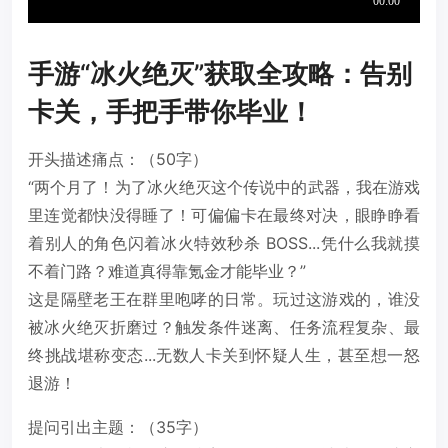
手游“冰火绝灭”获取全攻略：告别
卡关，手把手带你毕业！
开头描述痛点：（50字）
“两个月了！为了冰火绝灭这个传说中的武器，我在游戏
里连觉都快没得睡了！可偏偏卡在最终对决，眼睁睁看
着别人的角色闪着冰火特效秒杀 BOSS...凭什么我就摸
不着门路？难道真得靠氪金才能毕业？”
这是隔壁老王在群里咆哮的日常。玩过这游戏的，谁没
被冰火绝灭折磨过？触发条件迷离、任务流程复杂、最
终挑战堪称变态...无数人卡关到怀疑人生，甚至想一怒
退游！
提问引出主题：（35字）