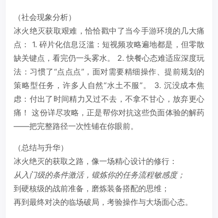
（社会现象分析）
冰火绝灭获取艰难，恰恰戳中了当今手游环境的几大痛
点： 1. 碎片化信息泛滥：短视频攻略遍地都是，但零散
缺关键点，看完仍一头雾水。 2. 快餐心态难适应深度玩
法：习惯了“点点点”，面对需要精细操作、提前规划的
策略型任务，许多人自然“水土不服”。 3. 沉没成本焦
虑：付出了时间精力又过不去，不拿不甘心，放弃更心
痛！ 这份详尽攻略，正是帮你对抗这些负面体验的解药
——把完整路径一次性铺在你眼前。
（总结与升华）
冰火绝灭的获取之路，像一场精心设计的修行：
从入门级的条件激活，锻炼你的任务流程敏感度；
到硬核级的战前准备，磨炼装备搭配的思维；
再到最终对决的临场破局，考验操作与大场面心态。