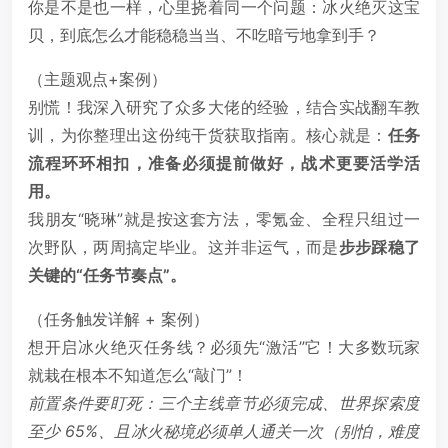
你是不是也一样，心里挠着同一个问题：冰火绝灭这宝
贝，到底怎么才能稳稳当当、不吃暗亏地拿到手？
（主题观点+案例）
别慌！我深入研究了众多大佬的经验，结合实战翻车教
训，为你整理出这份纯干货获取指南。核心就是：
任务
流程环环相扣，准备必须提前做好，战术更要活学活
用。
我朋友“晓琳”就是按这套方法，零氪金、全程只组过一
次野队，两周搞定毕业。这并非运气，而是
步步踩稳了
关键的“任务节奏点”。
（任务触发详解 + 案例）
想开启冰火绝灭任务线？必须先“激活”它！大多数玩家
就栽在根本不知道怎么“敲门”！
前置条件要盯死：
三个主线章节必须完成、世界探索度
至少 65%、且冰火秘境必须单人通关一次（别怕，难度