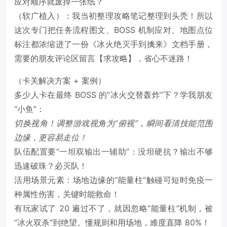
应对顺序就废掉一张纸？
（软广植入）：我当初整理攻略笔记整理到头秃！所以
这次专门把任务流程图文、BOSS 机制应对、地图点位
标注都浓缩进了一份《冰火绝灭手到擒来》文档手册，
需要的朋友评论区留言【求攻略】，省心不迷路！
（卡关解决方案 + 案例）
多少人卡在最终 BOSS 的“冰火交替轰炸”下？学我朋友
“小鱼”：
切换视角！调整游戏视角为“俯视”，瞬间看清技能范围
边缘，更容易走位！
队伍配置要“一坦双输出一辅助”：没坦硬抗？输出不够
迅速破珠？必灭队！
活用场景元素：场地边缘的“能量柱”触碰可短时免疫一
种属性伤害，关键时能救命！
有玩家试了 20 遍过不了，就因忽略“能量柱”机制，被
“冰火双杀”到绝望。懂规则和用场地，难度直降 80%！