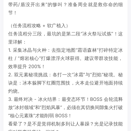
带药/盾没开出来”的惨叫？准备周全就是救你命的细
节！
（任务流程攻略 + 软广植入）
任务流程分三段，最坑的是第二段“冰火祭坛试炼”！这
里详解：
1. 采集冰晶与火种：去指定地图“霜语森林”打碎特定冰
柱 / “熔岩核心”打爆漂浮火球获得。建议带群攻技能，
效率提升 200%！
2. 双元素秘境挑战：各打一次“冰霜”与“烈焰”秘境。秘
诀是：冰本躲脚下红圈范围技，火本走位避开地面持续
灼烧。
3. 最终对决 - 冰火结界：最变态环节！BOSS 会轮流释
放“冰封领域”和“烈焰风暴”，必须在其切换间隙集火打破
“核心元素珠”才能削弱 BOSS！
看晕了？是不是觉得机制多到让人暴躁？光是记录技能