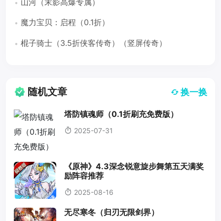
山河（末影高爆专属）
魔力宝贝：启程（0.1折）
棍子骑士（3.5折侠客传奇）（竖屏传奇）
随机文章
换一换
塔防镇魂师（0.1折刷充免费版）
2025-07-31
《原神》4.3深念锐意旋步舞第五天满奖
励阵容推荐
2025-08-16
无尽寒冬（归刃无限剑界）