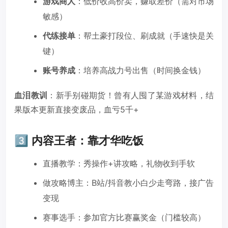
游戏商人
：低价收高价卖，赚取差价（需对市场
敏感）
代练接单
：帮土豪打段位、刷成就（手速快是关
键）
账号养成
：培养高战力号出售（时间换金钱）
血泪教训
：新手别碰期货！曾有人囤了某游戏材料，结
果版本更新直接变废品，血亏5千+
3️⃣ 内容王者：靠才华吃饭
直播教学：秀操作+讲攻略，礼物收到手软
做攻略博主：B站/抖音教小白少走弯路，接广告
变现
赛事选手：参加官方比赛赢奖金（门槛较高）