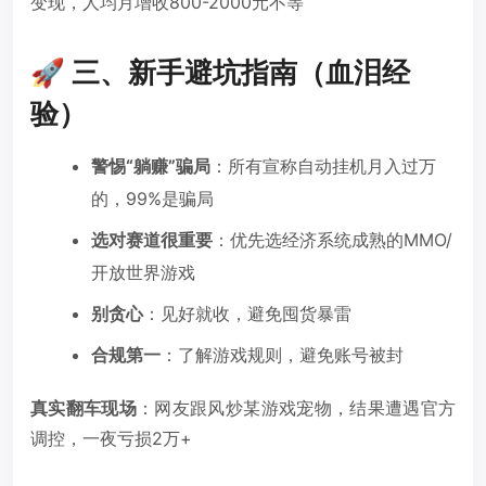
变现，人均月增收800-2000元不等
🚀 三、新手避坑指南（血泪经
验）
警惕“躺赚”骗局
：所有宣称自动挂机月入过万
的，99%是骗局
选对赛道很重要
：优先选经济系统成熟的MMO/
开放世界游戏
别贪心
：见好就收，避免囤货暴雷
合规第一
：了解游戏规则，避免账号被封
真实翻车现场
：网友跟风炒某游戏宠物，结果遭遇官方
调控，一夜亏损2万+