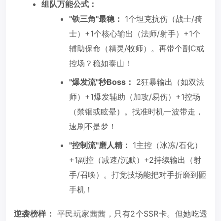
组队万能公式：
"铁三角"最稳：
1个坦克抗伤（战士/骑
士）+1个核心输出（法师/射手）+1个
辅助保命（精灵/牧师）。再带个副C或
控场？稳如泰山！
"爆发流"秒Boss：
2狂暴输出（如双法
师）+1爆发辅助（加攻/易伤）+1控场
（禁锢或眩晕）。找准时机一波带走，
速刷不是梦！
"控制流"磨人精：
1主控（冰冻/石化）
+1副控（减速/沉默）+2持续输出（射
手/召唤）。打竞技场能把对手折磨到砸
手机！
逆袭榜样：
平民玩家茜茜，只有2个SSR卡。但她吃透