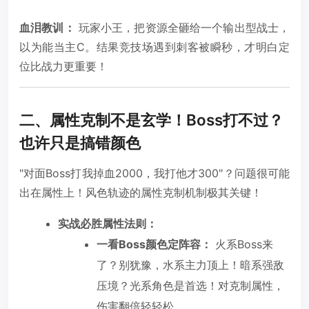
血泪教训：
玩家小王，把资源全砸给一个输出型战士，
以为能当主C。结果竞技场遇到刺客被瞬秒，才明白定
位比战力更重要！
二、属性克制不是玄学！Boss打不过？
也许只是搞错颜色
"对面Boss打我掉血2000，我打他才300"？问题很可能
出在属性上！风色轨迹的属性克制机制极其关键！
实战必胜属性法则：
一看Boss颜色定阵容：
火系Boss来
了？别犹豫，水系主力顶上！暗系强敌
压境？光系角色是首选！对克制属性，
伤害翻倍轻轻松。