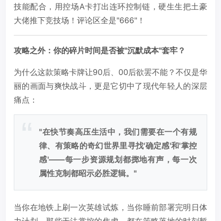
技能配合，用控场A卡打出连环控制链，硬生生把土豪
大佬推下竞技场！评论区全是"666"！
攻略之外：你的碎片时间是否被"沉默成本"套牢？
为什么这款策略卡牌让90后、00后欲罢不能？不仅是华
丽的画面与爽快战斗，更是它切中了现代年轻人的深层
痛点：
"在快节奏高压生活中，我们需要在一个有规
律、有策略的奇幻世界里寻找'确定感'和'掌控
感'——每一步资源规划都掷地有声，每一次
属性克制都昭示必胜逻辑。"
当你在地铁上刷一次英雄试炼，当你睡前部署完明日体
力计划，那些无法掌控的焦虑，都在策略落地的时刻暂