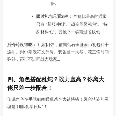
倍。
限时礼包只看3种：
性价比最高的通常
只有 "新服冲刺"、"战令等级礼包"、"特
殊材料包"。其他？一笑而过省钱包！
后悔药没得吃：
玩家阿强，前期钻石全砸金币礼包和十
连抽。到中期没符文升阶、装备差一大截，花三倍时间
弥补，还打不过同战力玩家...
四、角色搭配乱炖？战力虚高？你离大
佬只差一步配合！
传说角色在手就能闭眼乱杀？大错特错！风色轨迹的灵
魂是"团队化学反应"！