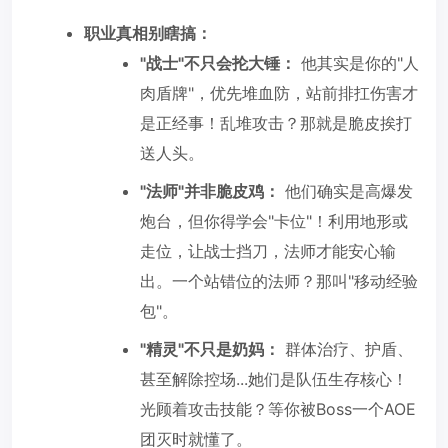
职业真相别瞎搞：
"战士"不只会抡大锤：
他其实是你的"人
肉盾牌"，优先堆血防，站前排扛伤害才
是正经事！乱堆攻击？那就是脆皮挨打
送人头。
"法师"并非脆皮鸡：
他们确实是高爆发
炮台，但你得学会"卡位"！利用地形或
走位，让战士挡刀，法师才能安心输
出。一个站错位的法师？那叫"移动经验
包"。
"精灵"不只是奶妈：
群体治疗、护盾、
甚至解除控场...她们是队伍生存核心！
光顾着攻击技能？等你被Boss一个AOE
团灭时就懂了。