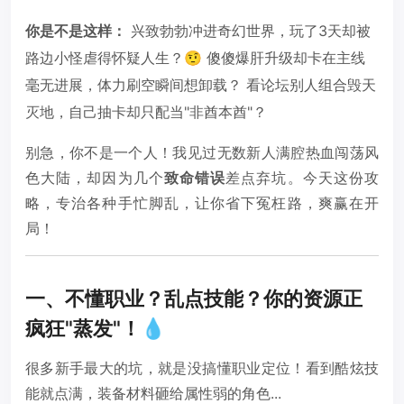
你是不是这样：
兴致勃勃冲进奇幻世界，玩了3天却被
路边小怪虐得怀疑人生？🤨 傻傻爆肝升级却卡在主线
毫无进展，体力刷空瞬间想卸载？ 看论坛别人组合毁天
灭地，自己抽卡却只配当"非酋本酋"？
别急，你不是一个人！我见过无数新人满腔热血闯荡风
色大陆，却因为几个
致命错误
差点弃坑。今天这份攻
略，专治各种手忙脚乱，让你省下冤枉路，爽赢在开
局！
一、不懂职业？乱点技能？你的资源正
疯狂"蒸发"！💧
很多新手最大的坑，就是没搞懂职业定位！看到酷炫技
能就点满，装备材料砸给属性弱的角色...