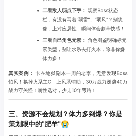
二看敌人弱点下手：
观察Boss状态
栏，有没有写着"弱雷"、"弱风"？别犹
豫，上对应属性，瞬间体会割草快感！
三看自己角色元素：
角色图鉴明确标元
素类型，别让水系去打火本，除非你嫌
体力多！
真实案例：
卡在地狱副本一周的老李，无意发现Boss
怕风！换掉火系主C，上风系辅助，30万战力逆袭40万
战力守关怪！属性选对，少走10年弯路！
三、资源不会规划？体力多到爆？你是
策划眼中的"肥羊"😭