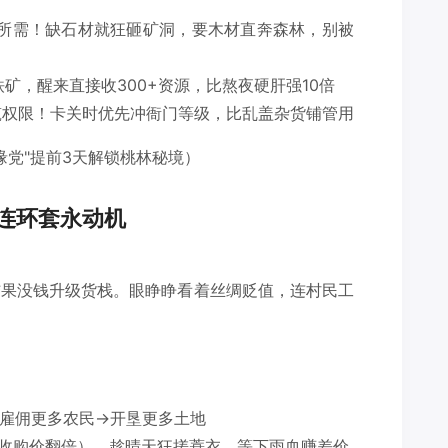
所需！缺石材就狂砸矿洞，要木材直奔森林，别被
矿，醒来直接收300+资源，比熬夜硬肝强10倍
筑权限！卡关时优先冲衙门等级，比乱盖杂货铺管用
缘党"提前3天解锁桃林秘境）
连环套永动机
结果没钱升级货栈。眼睁睁看着丝绸贬值，连村民工
雇佣更多农民→开垦更多土地
（收购价翻倍），趁晴天狂搓蓑衣，等下雨血赚差价