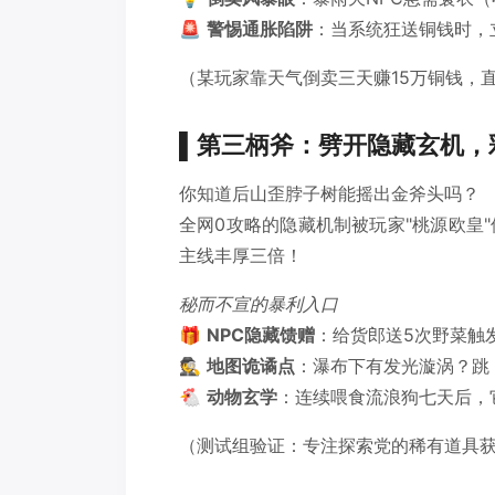
🚨
警惕通胀陷阱
：当系统狂送铜钱时，
（某玩家靠天气倒卖三天赚15万铜钱，
▌第三柄斧：劈开隐藏玄机，
你知道后山歪脖子树能摇出金斧头吗？
全网0攻略的隐藏机制被玩家"桃源欧皇
主线丰厚三倍！
秘而不宣的暴利入口
🎁
NPC隐藏馈赠
：给货郎送5次野菜触发
🕵️
地图诡谲点
：瀑布下有发光漩涡？跳
🐔
动物玄学
：连续喂食流浪狗七天后，它
（测试组验证：专注探索党的稀有道具获