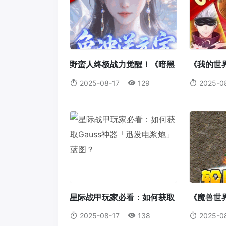
野蛮人终极战力觉醒！《暗黑
《我的世
破坏神2：重制版》符文之语
重磅来袭
2025-08-17
129
2025-0
最强搭配指南
析，打造
者！
星际战甲玩家必看：如何获取
《魔兽世
Gauss神器「迅发电浆炮」蓝
毛伤害全
2025-08-17
138
2025-0
图？
装备的完