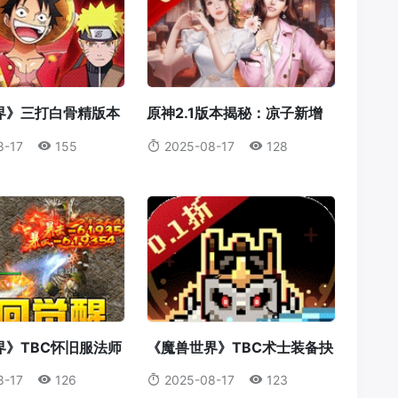
界》三打白骨精版本
原神2.1版本揭秘：凉子新增
：天赋点系统全解
食谱与隐藏料理全解析
8-17
155
2025-08-17
128
属于你的最强冒险
界》TBC怀旧服法师
《魔兽世界》TBC术士装备抉
攻略：操作，意识与
择：法打套还是T4套？这是你
8-17
126
2025-08-17
123
美结合
必须知道的真相！