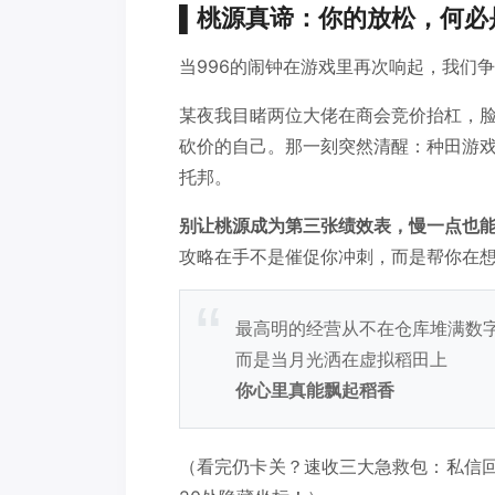
▌桃源真谛：你的放松，何必是
当996的闹钟在游戏里再次响起，我们争
某夜我目睹两位大佬在商会竞价抬杠，
砍价的自己。那一刻突然清醒：种田游
托邦。
别让桃源成为第三张绩效表，慢一点也
攻略在手不是催促你冲刺，而是帮你在
最高明的经营从不在仓库堆满数
而是当月光洒在虚拟稻田上
你心里真能飘起稻香
（看完仍卡关？速收三大急救包：私信回