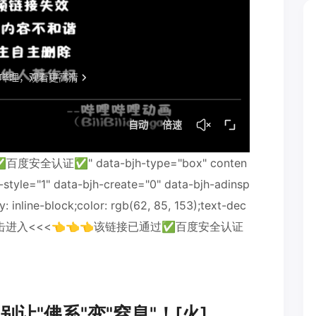
全认证✅" data-bjh-type="box" conten
-style="1" data-bjh-create="0" data-bjh-adinsp
y: inline-block;color: rgb(62, 85, 153);text-dec
>>点击进入<<<👈👈👈该链接已通过✅百度安全认证
让"佛系"变"窒息"！[火]