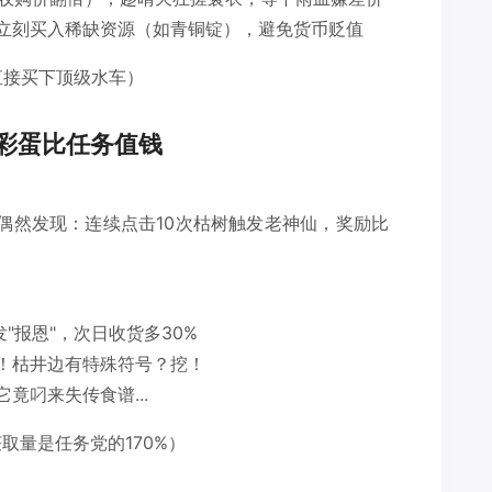
立刻买入稀缺资源（如青铜锭），避免货币贬值
直接买下顶级水车）
彩蛋比任务值钱
"偶然发现：连续点击10次枯树触发老神仙，奖励比
"报恩"，次日收货多30%
！枯井边有特殊符号？挖！
竟叼来失传食谱...
取量是任务党的170%）