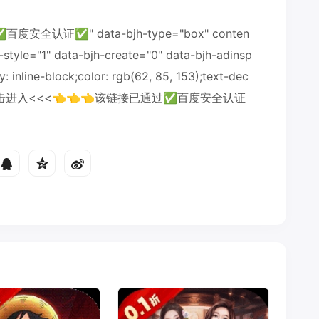
全认证✅" data-bjh-type="box" conten
-style="1" data-bjh-create="0" data-bjh-adinsp
y: inline-block;color: rgb(62, 85, 153);text-dec
>>点击进入<<<👈👈👈该链接已通过✅百度安全认证