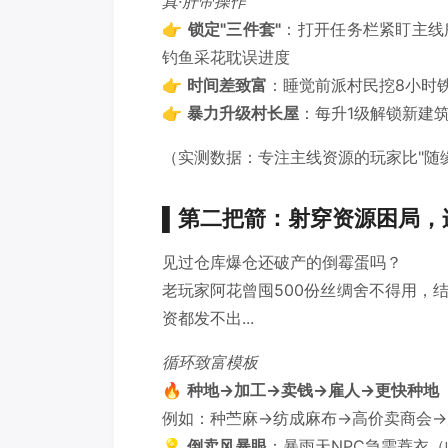
真·肝帝操作
👉
锁定"三件套"
：打开任务栏紧盯主线
钓鱼采花耽误进度
👉
时间差致富
：睡觉前派村民挖8小时铁
👉
暴力升级村长屋
：每升1级解锁新建
（实测数据：专注主线资源的玩家比"随
▌第二把箭：射穿资源困局，
见过仓库爆仓还破产的倒霉蛋吗？
老玩家阿花曾囤500份丝绸舍不得用，
资都发不出...
循环致富模板
🔥
种地→加工→卖钱→雇人→更快种地
例如：种苎麻→纺成麻布→高价卖商会→
💡
倒卖风暴眼
：暴雨天NPC急需蓑衣