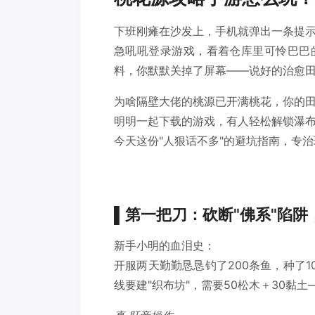
下班刚瘫在沙发上，手机就弹出一条提示
急吼吼登录游戏，看着仓库里可怜巴巴的
料，你默默关掉了屏幕——说好的治愈
为啥隔壁大佬的桃源已开满桃花，你的
明明一起下载的游戏，有人轻松解锁瀑
今天这份"人狠话不多"的避坑指南，专
▌第一把刀：砍断"佛系"陷
新手小明的血泪史：
开服两天勤勤恳恳钓了200条鱼，种了
线要建"织布坊"，需要50松木＋30黏