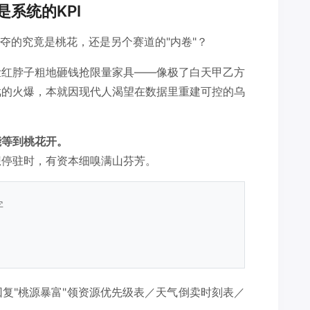
系统的KPI
夺的究竟是桃花，还是另个赛道的"内卷"？
脸红脖子粗地砸钱抢限量家具——像极了白天甲乙方
戏的火爆，本就因现代人渴望在数据里重建可控的乌
能等到桃花开。
想停驻时，有资本细嗅满山芬芳。
字
复"桃源暴富"领资源优先级表／天气倒卖时刻表／