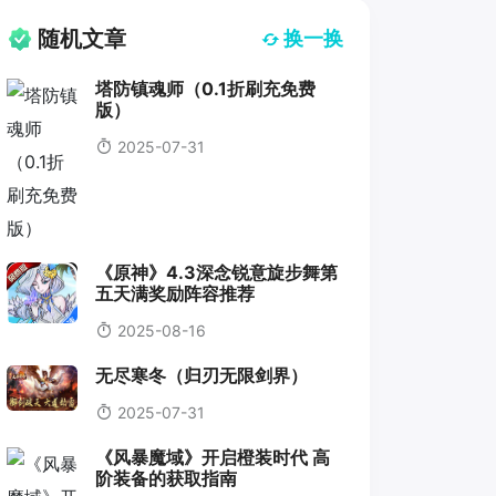
随机文章
换一换
塔防镇魂师（0.1折刷充免费
版）
2025-07-31
《原神》4.3深念锐意旋步舞第
五天满奖励阵容推荐
2025-08-16
无尽寒冬（归刃无限剑界）
2025-07-31
《风暴魔域》开启橙装时代 高
阶装备的获取指南