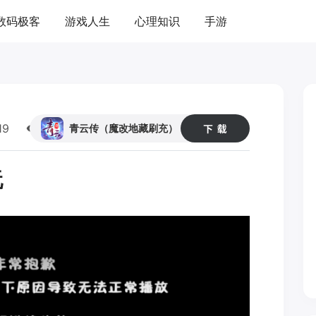
数码极客
游戏人生
心理知识
手游
19
48
青云传（魔改地藏刷充）
玩