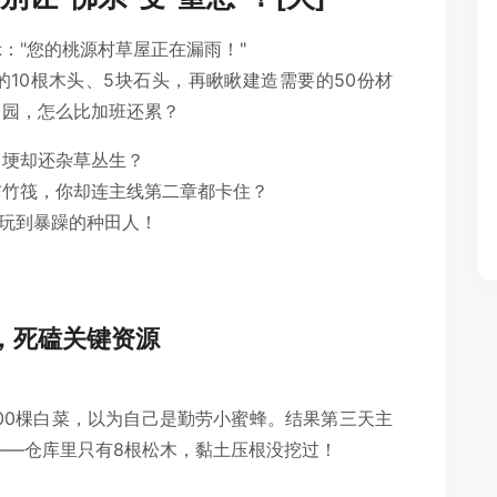
："您的桃源村草屋正在漏雨！"
10根木头、5块石头，再瞅瞅建造需要的50份材
田园，怎么比加班还累？
田埂却还杂草丛生？
布竹筏，你却连主线第二章都卡住？
治玩到暴躁的种田人！
阱，死磕关键资源
100棵白菜，以为自己是勤劳小蜜蜂。结果第三天主
土——仓库里只有8根松木，黏土压根没挖过！