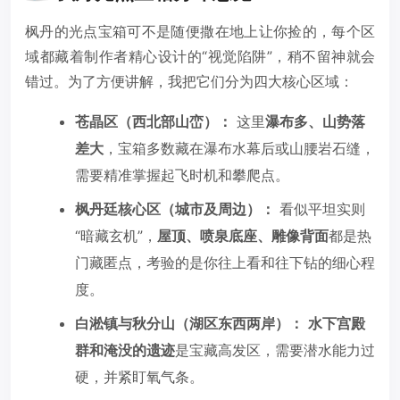
枫丹的光点宝箱可不是随便撒在地上让你捡的，每个区
域都藏着制作者精心设计的“视觉陷阱”，稍不留神就会
错过。为了方便讲解，我把它们分为四大核心区域：
苍晶区（西北部山峦）：
这里
瀑布多、山势落
差大
，宝箱多数藏在瀑布水幕后或山腰岩石缝，
需要精准掌握起飞时机和攀爬点。
枫丹廷核心区（城市及周边）：
看似平坦实则
“暗藏玄机”，
屋顶、喷泉底座、雕像背面
都是热
门藏匿点，考验的是你往上看和往下钻的细心程
度。
白淞镇与秋分山（湖区东西两岸）：
水下宫殿
群和淹没的遗迹
是宝藏高发区，需要潜水能力过
硬，并紧盯氧气条。