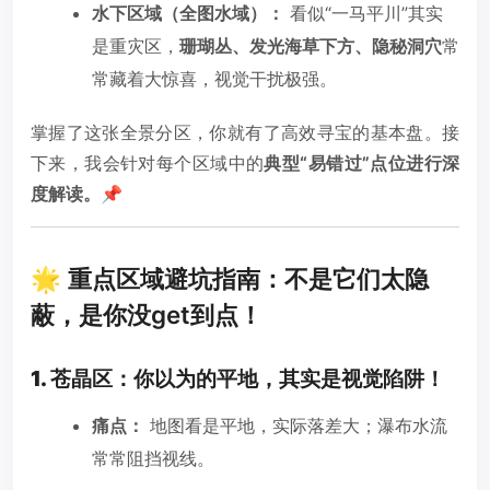
水下区域（全图水域）：
看似“一马平川”其实
是重灾区，
珊瑚丛、发光海草下方、隐秘洞穴
常
常藏着大惊喜，视觉干扰极强。
掌握了这张全景分区，你就有了高效寻宝的基本盘。接
下来，我会针对每个区域中的
典型“易错过”点位进行深
度解读。📌
🌟 重点区域避坑指南：不是它们太隐
蔽，是你没get到点！
1. 苍晶区：你以为的平地，其实是视觉陷阱！
痛点：
地图看是平地，实际落差大；瀑布水流
常常阻挡视线。