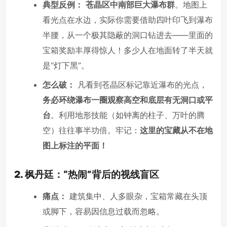
典型反例：
苍晶区中南部巨大瀑布群
。地图上
看光点在水边，实际你需要借助四叶印飞到瀑布
半腰，从一个极其隐蔽的洞口钻进去——里面的
宝箱奖励丰厚得惊人！多少人在地面转了半天就
是“灯下黑”。
怎么破：
凡看到苍晶区标记靠近瀑布的光点，
务必环绕瀑布一圈观察高空和底层有无洞口或平
台
。利用地形技能（如钟离的柱子、万叶的腾
空）往往事半功倍。牢记：
这里的宝藏从不在地
图上标注的平面！
2. 枫丹廷：“热闹”背后的视线盲区
痛点：
建筑集中、人多眼杂，宝箱常藏在头顶
或脚下，容易因信息过载而忽略。