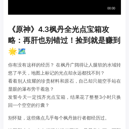
《原神》4.3枫丹全光点宝箱攻
略：再肝也别错过！捡到就是赚到
🌟🗺️
你有没有这样的经历？ 在枫丹广阔得让人腿软的水域转
悠了半天，地图上标记的光点却永远都找不到？
看着别人炫耀的珍贵材料和原石，自己却只能空手站在
显眼的瀑布旁干着急？
发誓今天一定找齐光点宝箱，结果花了整整3小时只换
回一个空空的行囊？
别怀疑，这些痛点几乎每个枫丹旅行者都经历过。