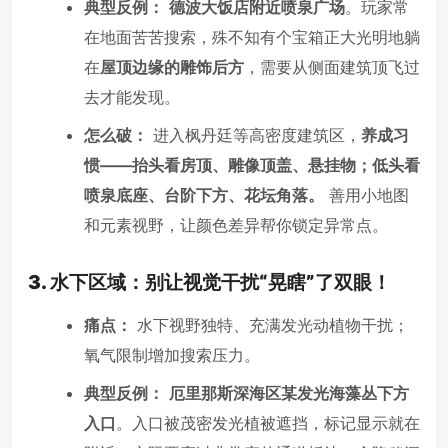
典型反例：
德波大饭店附近喷泉广场
。玩家常
在地面苦苦搜索，殊不知有个宝箱正大光明地躺
在
屋顶边缘的雕饰后方
，需要从侧面建筑顶飞过
去才能发现。
怎么破：
进入枫丹廷等高密度建筑区，
养成习
惯——抬头看房顶、雕像顶盖、悬挂物；低头看
喷泉底座、台阶下方、花坛角落。
善用小地图
和元素视野，让颜色差异帮你锁定异常点。
3. 水下区域：别让视觉干扰“晃瞎”了双眼！
痛点：
水下视野独特、充满发光动植物干扰；
氧气限制增加搜索压力。
典型反例：
厄里那斯深海区某发光海藻丛下方
入口
。入口被茂密发光植被遮挡，标记显示就在