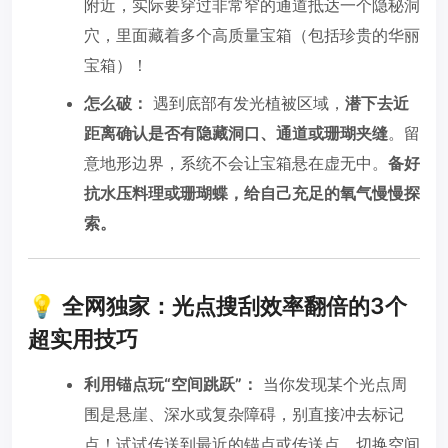
附近，实际要穿过非常窄的通道抵达一个隐秘洞
穴，里面藏着多个高质量宝箱（包括珍贵的华丽
宝箱）！
怎么破：
遇到底部有发光植被区域，
潜下去近
距离确认是否有隐藏洞口、通道或珊瑚夹缝
。留
意地形边界，系统不会让宝箱悬在虚无中。
备好
抗水压料理或珊瑚蝶，给自己充足的氧气慢慢探
索。
💡 全网独家：光点搜刮效率翻倍的3个
超实用技巧
利用锚点玩“空间跳跃”：
当你发现某个光点周
围是悬崖、深水或复杂障碍，别直接冲去标记
点！试试传送到最近的锚点或传送点，切换空间