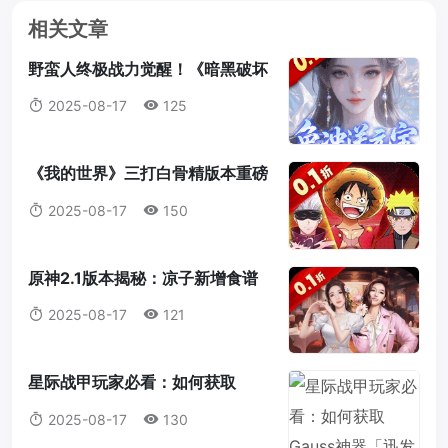
相关文章
野蛮人终极战力觉醒！《暗黑破坏
神2：重制版》符文之语最强搭配
2025-08-17
125
指南
《我的世界》三打白骨精版本重磅
来袭：天赋点系统全解析，打造属
2025-08-17
150
于你的最强冒险者！
原神2.1版本揭秘：凉子新增食谱
与隐藏料理全解析
2025-08-17
121
星际战甲玩家必看：如何获取
Gauss神器「迅发电浆炮」蓝图？
2025-08-17
130