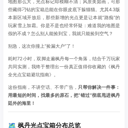
地图那么大，光点标记却模糊不清；风景美如画，可那
些藏得刁钻的宝箱总能在你眼皮底下躲猫猫。尤其4.3版
本新区域开放后，那些新增的光点更是让本就“路痴”的
玩家雪上加霜。你是不是也经常怀疑：难道我的地图是
假的不成？怎么别人能捡到宝，我就只能捡到空气？
别急，这次你撞上“捡漏大户”了！
耗时72小时，双脚走遍枫丹每一个角落，结合千万玩家
共同实测，我终于整理出一份真正值得你收藏的《枫丹
全光点宝箱避坑指南》。
这份指南，不讲空话、不带广告，
只帮你解决一件事：
用最短的时间，找最多的原石，把“错过”彻底甩进枫丹
廷外的海里！
🗺️ 枫丹光点宝箱分布总览