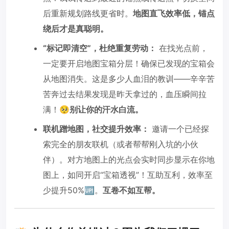
后重新规划路线更省时。
地图直飞效率低，锚点
绕后才是真聪明。
“标记即清空”，杜绝重复劳动：
在找光点前，
一定要开启地图宝箱分层！确保已发现的宝箱会
从地图消失。这是多少人血泪的教训——辛辛苦
苦奔过去结果发现是昨天拿过的，血压瞬间拉
满！🥺
别让你的汗水白流。
联机蹭地图，社交提升效率：
邀请一个已经探
索完全的朋友联机（或者帮帮刚入坑的小伙
伴）。对方地图上的光点会实时同步显示在你地
图上，如同开启“宝箱透视”！互助互利，效率至
少提升50%🆙。
互卷不如互帮。