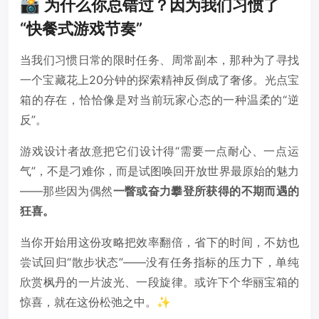
📸 为什么你总错过？因为我们习惯了
“快餐式游戏节奏”
当我们习惯日常的限时任务、周常副本，那种为了寻找
一个宝藏花上20分钟的探索精神反倒成了奢侈。光点宝
箱的存在，恰恰像是对当前玩家心态的一种温柔的“逆
反”。
游戏设计者故意把它们设计得“需要一点耐心、一点运
气”，不是刁难你，而是试图唤回开放世界最原始的魅力
——那些因为偶然
一瞥或奋力攀登所获得的不期而遇的
狂喜。
当你开始用这份攻略把效率翻倍，省下的时间，不妨也
尝试回归“散步状态”——没有任务指标的压力下，单纯
欣赏枫丹的一片波光、一段旋律。或许下个华丽宝箱的
惊喜，就在这份松弛之中。✨