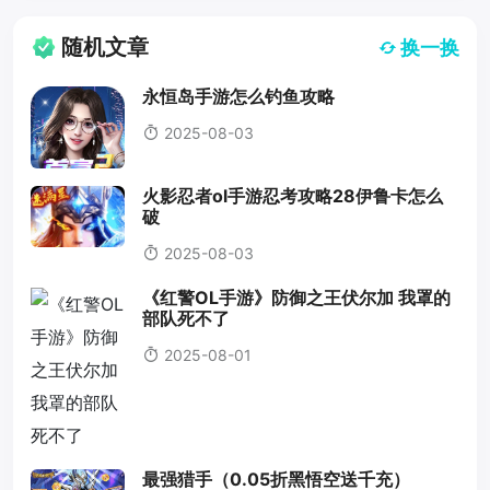
随机文章
换一换
永恒岛手游怎么钓鱼攻略
2025-08-03
火影忍者ol手游忍考攻略28伊鲁卡怎么
破
2025-08-03
《红警OL手游》防御之王伏尔加 我罩的
部队死不了
2025-08-01
最强猎手（0.05折黑悟空送千充）