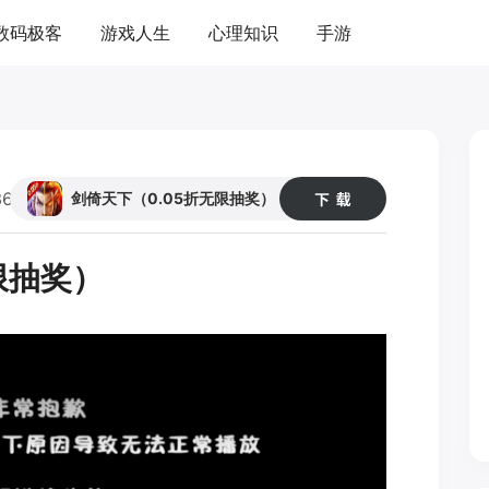
数码极客
游戏人生
心理知识
手游
36
48
剑倚天下（0.05折无限抽奖）
限抽奖）