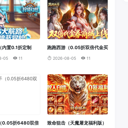
内置0.1折定制
跑跑西游（0.05折双倍代金买
断版）
8-05
11
2026-08-05
11
0.05折6480双倍
致命狙击（天魔屠龙福利版）