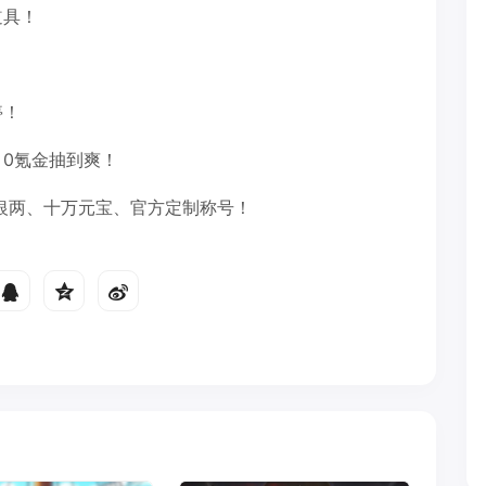
道具！
停！
0氪金抽到爽！
万银两、十万元宝、官方定制称号！