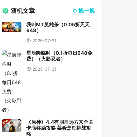
随机文章
换一换
我叫MT英雄杀（0.05折天天
648）
2025-07-31
星辰降临时（0.1折每日648免
费）（火影忍者）
2025-07-31
《原神》4.4有朋自远方来全关
卡满奖励攻略 菜肴烹饪挑战攻
略