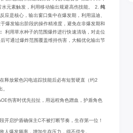
水元素触发，利用移动输出规避高伤技能。 2.
纯
反应是核心，输出窗口集中在爆发期，利用温迪、
在于爆发输出阶段的操作精准度，避免在非爆发期和
：
利用草水种子的范围爆炸进行快速清场，对走位
移后可通过爆炸范围覆盖维持伤害，大幅优化输出节
在释放紫色闪电追踪技能后必有短暂硬直（约2
出。
地AOE伤害时优先拉扯，用远程角色蹭血，护盾角色
段开启护盾确保主C不被打断节奏，生存第一位！
敌人爆发频率，增加生存压力，得不偿失。