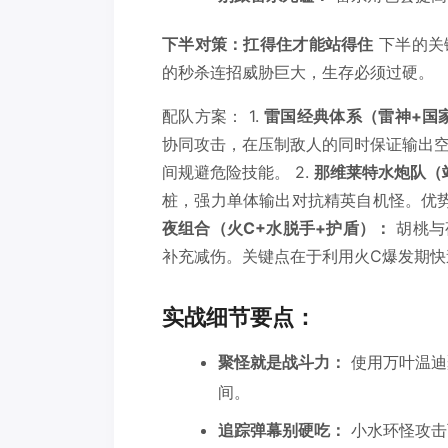
下半对策：扛得住才能站得住
下半的关
的秒杀连招威胁巨大，生存必须过硬。
配队方案： 1.
雷国经典体系（雷神+国
协同攻击，在压制敌人的同时保证输出
间规避危险技能。 2.
那维莱特水炮队（
桩，强力单体输出对抗精英自机怪。优势
夜组合（火C+水脱手+护盾）：
胡桃与
补充减伤。关键点在于利用火C爆发期快
实战细节要点：
聚怪就是战斗力：
使用万叶温迪
间。
追踪弹幕别硬吃：
小水环怪攻击