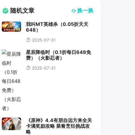
随机文章
换一换
我叫MT英雄杀（0.05折天天
648）
2025-07-31
星辰降临时（0.1折每日648免
费）（火影忍者）
2025-07-31
《原神》4.4有朋自远方来全关
卡满奖励攻略 菜肴烹饪挑战攻
略