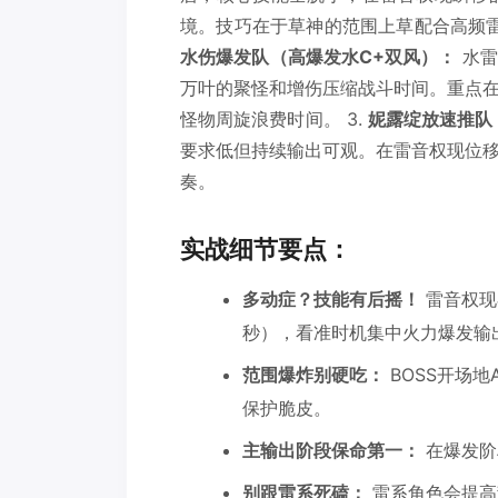
境。技巧在于草神的范围上草配合高频雷
水伤爆发队（高爆发水C+双风）：
水雷
万叶的聚怪和增伤压缩战斗时间。重点
怪物周旋浪费时间。 3.
妮露绽放速推队
要求低但持续输出可观。在雷音权现位
奏。
实战细节要点：
多动症？技能有后摇！
雷音权现
秒），看准时机集中火力爆发输
范围爆炸别硬吃：
BOSS开场
保护脆皮。
主输出阶段保命第一：
在爆发阶
别跟雷系死磕：
雷系角色会提高