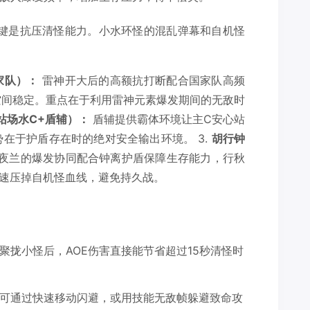
键是抗压清怪能力。小水环怪的混乱弹幕和自机怪
家队）：
雷神开大后的高额抗打断配合国家队高频
空间稳定。重点在于利用雷神元素爆发期间的无敌时
站场水C+盾辅）：
盾辅提供霸体环境让主C安心站
在于护盾存在时的绝对安全输出环境。 3.
胡行钟
夜兰的爆发协同配合钟离护盾保障生存能力，行秋
速压掉自机怪血线，避免持久战。
聚拢小怪后，AOE伤害直接能节省超过15秒清怪时
可通过快速移动闪避，或用技能无敌帧躲避致命攻