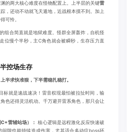
深渊的两大核心难度在怪物配置上。上半层的关键
雷
追踪，还动不动就飞天遁地，近战根本摸不到。加上
少得可怜。
的组合简直就是地狱难度。怪群全屏轰炸，自机怪
，走位慢个半秒，主C角色就会被瞬秒，生存压力直
半控场生存
：
上半求快准狠，下半需稳扎稳打。
目标就是速战速决！雷音权现最怕被拉扯时间，输
伍角色还得灵活机动。千万避开雷系角色，那只会让
C+雷辅站场）：
核心逻辑是远程激化反应快速破
间隙也能持续造成伤害，尤其适合多动症boss环