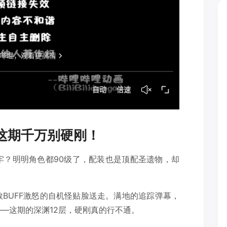
：这期千万别硬刚！
牢？明明角色都90级了，配装也是顶配圣遗物，却
BUFF激怒的自机怪贴脸送走。满地的追踪弹幕，
—这期的深渊12层，硬刚真的行不通。