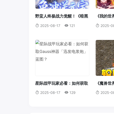
野蛮人终极战力觉醒！《暗黑
《我的世
破坏神2：重制版》符文之语
重磅来袭
2025-08-17
121
2025-0
最强搭配指南
析，打造
者！
星际战甲玩家必看：如何获取
《魔兽世
Gauss神器「迅发电浆炮」蓝
毛伤害全
2025-08-17
129
2025-0
图？
装备的完