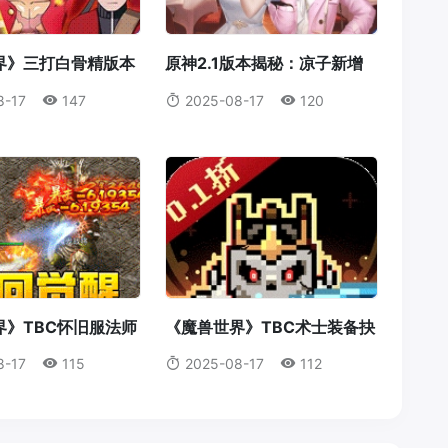
界》三打白骨精版本
原神2.1版本揭秘：凉子新增
：天赋点系统全解
食谱与隐藏料理全解析
8-17
147
2025-08-17
120
属于你的最强冒险
界》TBC怀旧服法师
《魔兽世界》TBC术士装备抉
攻略：操作，意识与
择：法打套还是T4套？这是你
8-17
115
2025-08-17
112
美结合
必须知道的真相！