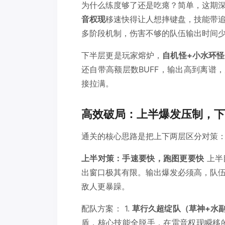
为什么练度够了还是吃瘪？简单，这期
音权现
移速快得让人想摔键盘，技能带
多阶段机制，伤害不够的队伍输出时间
下半层更是玩家熔炉，
自机怪+小水环怪
还自带高额层数BUFF，输出高到离谱
接拉满。
高效破局：上半爆发压制，下
通关的核心思路是把上下两层区分对策
上半对策：手速要快，跑图更要快
上半
出窗口极其有限。输出爆发必须高，队
敌人更暴躁。
配队方案： 1.
草行久超绽队（草神+水副
盾，核心技能全脱手，在雷音权现瞬移的