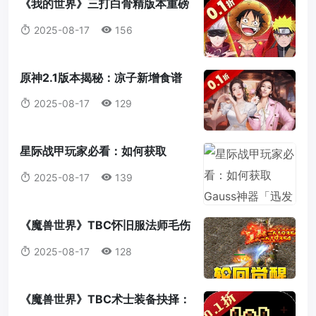
《我的世界》三打白骨精版本重磅
来袭：天赋点系统全解析，打造属
2025-08-17
156
于你的最强冒险者！
原神2.1版本揭秘：凉子新增食谱
与隐藏料理全解析
2025-08-17
129
星际战甲玩家必看：如何获取
Gauss神器「迅发电浆炮」蓝图？
2025-08-17
139
《魔兽世界》TBC怀旧服法师毛伤
害全攻略：操作，意识与装备的完
2025-08-17
128
美结合
《魔兽世界》TBC术士装备抉择：