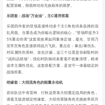
配置策略，彻底终结你无效刷本的噩梦。
乐团套：战场“万金油”，主C通用答案
乐团四件套的登场直接终结多个主C角色词条选择的混
乱局面。当重击成为你输出逻辑的核心，"登场即提升3
5%重击伤害"这套装效果如同量身定做，凝光、甘雨乃
至宵宫角色直接获得战力飞跃。重点在：暴击/暴伤头、
对应属性伤害杯、攻击沙漏，这三个位置是你刷取时的
“战利品猎场”；强化时防御词条要毫不犹豫清理，精准
追求主属性优化。这套搭配方案，是攻守一体最稳定的
战场答案。
绝缘套：大招流角色的能量永动机
若你队伍中有雷神、行秋这类靠大招奠定战局的角色，
请毫无疑虑锁定绝缘套。大招伤害随角色充能效率跃升