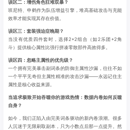
误区二：增伤角色狂堆双暴？
班尼特、申鹤作为队伍增益引擎，堆高基础攻击与充能
效率才能实现其存在价值。
误区三：套装强迫症晚期？
当没有优质四件套时，选择2+2组合（如2乐团+2角
斗）提供核心属性比强行拼凑零散部件高效得多。
误区四：忽略主属性的优先级？
一个拥有完美暴击副词条的防御主属性沙漏，往往不如
一个平平无奇但主属性精准的攻击沙漏——永远记住主
属性是核心收益来源。
当追求极致开始吞噬你的游戏热情：数据内卷如何反噬
自身？
如今，我们正陷入由完美词条驱动的新内卷浪潮。很多
人沉迷于无限刷取副本，只为小数点后那一点提升。然