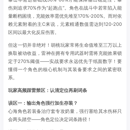
伤则追求70%作为“起跑点”。角色在战斗中若常陷入能
量断档困境，充能效率需优先堆至170%-200%。而对依
赖元素附着的主C来说，元素精通数值需达到120-200
区间以最大化反应伤害。
但这一切并非绝对！胡桃玩家常将生命值堆至三万以上
换取被动收益，雷神在拥有专用武器时需将充能效果锁
定于270%阈值——实战要求永远优先于纸面数字！要
懂得一个角色的核心机制与其装备要求之间的紧密联
系。
玩家高频踩雷禁区：认清定位再刷词条
误区一：输出角色强行加生存装？
心海角色若装备治疗套专攻奶量，强行塞给其水伤杯只
会两头踏空——角色定位决定词条路径！