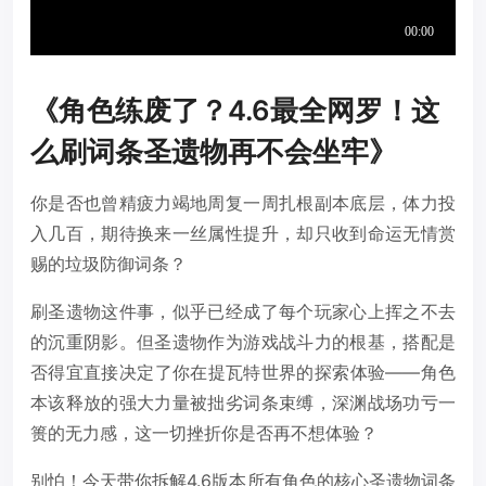
《角色练废了？4.6最全网罗！这
么刷词条圣遗物再不会坐牢》
你是否也曾精疲力竭地周复一周扎根副本底层，体力投
入几百，期待换来一丝属性提升，却只收到命运无情赏
赐的垃圾防御词条？
刷圣遗物这件事，似乎已经成了每个玩家心上挥之不去
的沉重阴影。但圣遗物作为游戏战斗力的根基，搭配是
否得宜直接决定了你在提瓦特世界的探索体验——角色
本该释放的强大力量被拙劣词条束缚，深渊战场功亏一
篑的无力感，这一切挫折你是否再不想体验？
别怕！今天带你拆解4.6版本所有角色的核心圣遗物词条