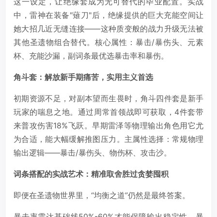
这一设定，让绝缘套成为无可替代的毕业配置。实战
中，雷神在装备"薙刀"后，绝缘提供的巨大充能空间让
她大招几近无缝连接——这种质变般的战力升级无法被
其他圣遗物组合替代。核心属性：暴击/暴伤头、元素
杯、充能沙漏，副词条最优选暴击率和暴伤。
角斗套：解放新手期痛苦，实用主义首选
初期资源不足，对副本望而生畏时，角斗四件套是新手
玩家的喘息之地。通过周常首领战即可获取，4件套带
来普攻伤害18%飞跃。早期雷泽等物理输出角色用它尤
为合适，能大幅缓解推图压力。主属性选择：常规物理
输出逻辑——暴击/暴伤头、物伤杯、攻击沙。
词条搭配的实战艺术：精准取舍胜过贪婪囤积
即便在圣遗物世界里，“均衡之道”仍然是最终答案。
暴击率需达基础线50%-60%才能保障输出稳定性，暴