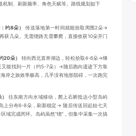
送机制、刷新频率、角色天赋等。路线规划如下
：约8朵）
传送落地第一时间就能拾取周围2朵→
再获几朵。无需绕路无需攀爬，直接收获10朵开门
约20朵）
转向西北直奔湖边，轻松拾取4-6朵→继
又能找到一片（约5-7朵）→随后跑向遗迹下方靠
段海岸之旅效率极高，几乎没有地形阻碍，一次跑完
朵）
往东南方向水域移动，爬上石桥抵达小型岛屿
岛上分布6-8朵，刷新稳定→ 随后传送回起始七天
区域完成闭环。岛屿虽然“绕”，但集中采集一次搞