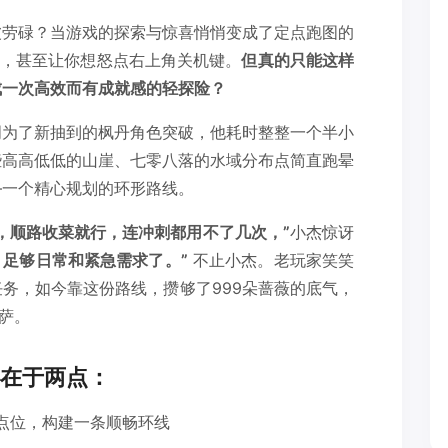
波劳碌？当游戏的探索与惊喜悄悄变成了定点跑图的
间，甚至让你想怒点右上角关机键。
但真的只能这样
成一次高效而有成就感的轻探险？
周为了新抽到的枫丹角色突破，他耗时整整一个半小
些高高低低的山崖、七零八落的水域分布点简直跑晕
—一个精心规划的环形路线。
，顺路收菜就行，连冲刺都用不了几次，”
小杰惊讶
，足够日常和紧急需求了。”
不止小杰。老玩家笑笑
务，如今靠这份路线，攒够了999朵蔷薇的底气，
萨。
在于两点：
点位，构建一条顺畅环线