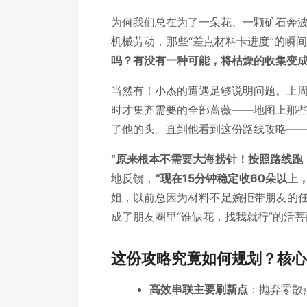
为何我们总在为了一朵花、一颗矿石奔
机械劳动，那些“差点材料卡进度”的瞬
吗？有没有一种可能，将枯燥的收集变
当然有！小杰的遭遇足够说明问题。上
时才集齐需要的全部蔷薇——地图上那
了他的头。直到他看到这份路线攻略—
“原来根本不需要大海捞针！按照路线跑
地反馈，
“现在15分钟稳定收60朵以上
姐，以前总因为材料不足婉拒带朋友的任
成了朋友圈里“谁缺花，找我就行”的活菩
这份攻略究竟如何规划？核心
高效串联主要刷新点
：抛弃零散