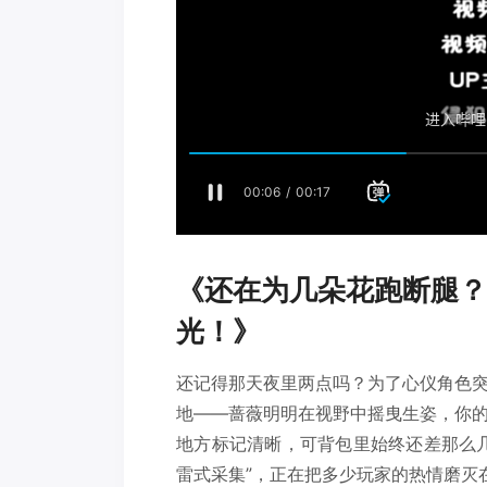
《还在为几朵花跑断腿？
光！》
还记得那天夜里两点吗？为了心仪角色
地——蔷薇明明在视野中摇曳生姿，你
地方标记清晰，可背包里始终还差那么
雷式采集”，正在把多少玩家的热情磨灭