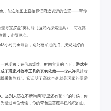
色，能在地图上直接标记附近资源的位置——帮你
歌壶寻宝罗盘”类功能（游戏内探索道具），可在路
位置，走得更准。
48小时完全刷新，别死磕采过的点。按规划好的
是一种现象：在信息爆炸、时间宝贵的当下，
游戏中
变成了玩家对效率工具的真实依赖
——你或许见过攻
流版采集教程”。它证明了高效本身就是玩家的硬需
你。
当别人还在不断询问“哪里还有花？”的时候，你
、为错过点位懊恼，你的背包里蔷薇早已堆积如山。