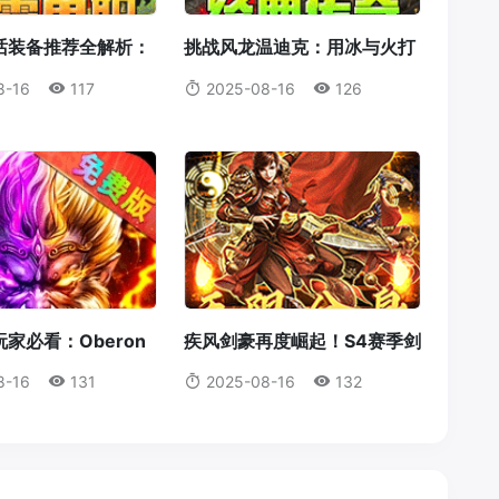
话装备推荐全解析：
挑战风龙温迪克：用冰与火打
为何成为首选？
破风暴统治！
8-16
117
2025-08-16
126
家必看：Oberon
疾风剑豪再度崛起！S4赛季剑
获取全攻略
豪输出机制全解析
8-16
131
2025-08-16
132