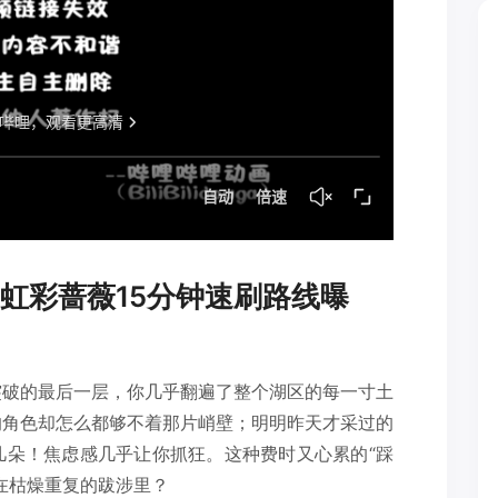
虹彩蔷薇15分钟速刷路线曝
突破的最后一层，你几乎翻遍了整个湖区的每一寸土
的角色却怎么都够不着那片峭壁；明明昨天才采过的
几朵！焦虑感几乎让你抓狂。这种费时又心累的“踩
在枯燥重复的跋涉里？