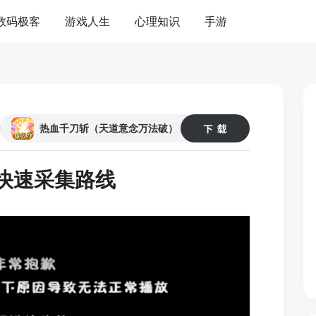
数码极客
游戏人生
心理知识
手游
45
59
热血千刀斩（天道意念万法破）
薇快速采集路线