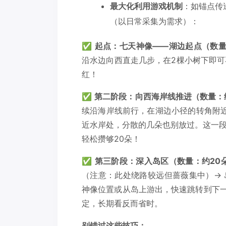
最大化利用游戏机制
：如锚点传
（以日常采集为需求）：
✅
起点：七天神像——湖边起点（数量
沿水边向西直走几步，在2棵小树下即可
红！
✅
第二阶段：向西海岸线推进（数量：
续沿海岸线前行，在湖边小径的转角附近
近水岸处，分散的几朵也别放过。这一
轻松攒够20朵！
✅
第三阶段：深入岛区（数量：约20
（注意：此处绕路较远但蔷薇集中）→ 
神像位置或从岛上游出，快速跳转到下一
定，长期看反而省时。
别错过这些技巧：