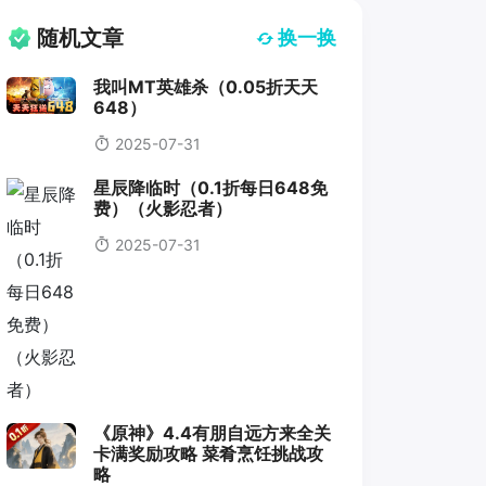
随机文章
换一换
我叫MT英雄杀（0.05折天天
648）
2025-07-31
星辰降临时（0.1折每日648免
费）（火影忍者）
2025-07-31
《原神》4.4有朋自远方来全关
卡满奖励攻略 菜肴烹饪挑战攻
略