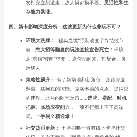
发打完立刻遁走，敌人摸都摸不着。
灵活性和生
存能力暴涨。
四、新卡影响深度分析：这波更新为什么非玩不可？
环境大洗牌：
"秘典之境"强制改变了终结技节
奏，
憋大招等翻盘的玩法直接宣告死亡
！环境
从"求稳"转向"求变"，逼你动起来、打配合、灵
活切人。
策略性飙升：
有了新场地和新角色，套路深度
翻倍。丝柯克的控能、克洛琳德的点杀、提纳里
的速攻、北斗的防守反击……
选牌、搭配、时机
把握、临场应变能力
，一项不行都上不了高端
局。
上手易？精通难！
社交货币更新：
七圣召唤一直有线下卡牌社交
传统。这次更新后，"秘典之境+新角色"的组