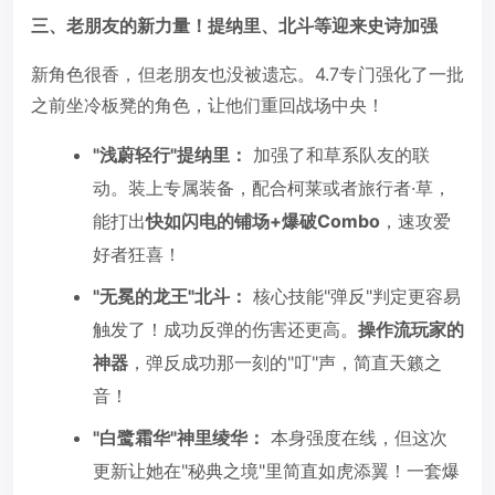
三、老朋友的新力量！提纳里、北斗等迎来史诗加强
新角色很香，但老朋友也没被遗忘。4.7专门强化了一批
之前坐冷板凳的角色，让他们重回战场中央！
"浅蔚轻行"提纳里：
加强了和草系队友的联
动。装上专属装备，配合柯莱或者旅行者·草，
能打出
快如闪电的铺场+爆破Combo
，速攻爱
好者狂喜！
"无冕的龙王"北斗：
核心技能"弹反"判定更容易
触发了！成功反弹的伤害还更高。
操作流玩家的
神器
，弹反成功那一刻的"叮"声，简直天籁之
音！
"白鹭霜华"神里绫华：
本身强度在线，但这次
更新让她在"秘典之境"里简直如虎添翼！一套爆