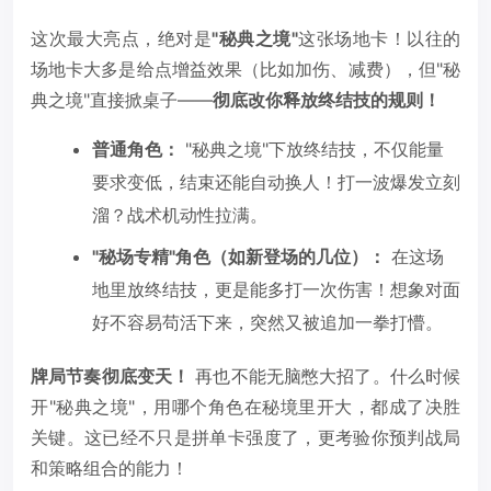
这次最大亮点，绝对是
"秘典之境"
这张场地卡！以往的
场地卡大多是给点增益效果（比如加伤、减费），但"秘
典之境"直接掀桌子——
彻底改你释放终结技的规则！
普通角色：
"秘典之境"下放终结技，不仅能量
要求变低，结束还能自动换人！打一波爆发立刻
溜？战术机动性拉满。
"秘场专精"角色（如新登场的几位）：
在这场
地里放终结技，更是能多打一次伤害！想象对面
好不容易苟活下来，突然又被追加一拳打懵。
牌局节奏彻底变天！
再也不能无脑憋大招了。什么时候
开"秘典之境"，用哪个角色在秘境里开大，都成了决胜
关键。这已经不只是拼单卡强度了，更考验你预判战局
和策略组合的能力！