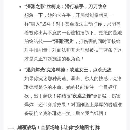
"深渊之影"丝柯克：潜行猎手，刀刀致命
想象一下，她的卡在手，开局就能像幽灵一
样"潜入"战斗！对手甚至没法主动打你，只能等
着被你出其不意的一套连招揍趴下。更绝的是她
的终结技——
"深渊湮没"
，打伤害的同时直接给
对手扣能量！对面法师开大前就被抽干蓝条？这
才是真正打断施法的狠角色！
"迅剑辉光"克洛琳德：攻速女王，点杀无敌
如果你沉迷那种高速、暴击、秒人的快感，克洛
琳德就是你的本命。她的技能专注一个目标狂
砍，出手超快！终结技
"夜巡之锋"
更是猛，伤害
爆炸，还带穿盾效果！对面刚套上厚厚的岩盾准
备硬抗？克洛琳德一笑：盾？我当纸切！
二、颠覆战场！全新场地卡让你"换地图"打牌