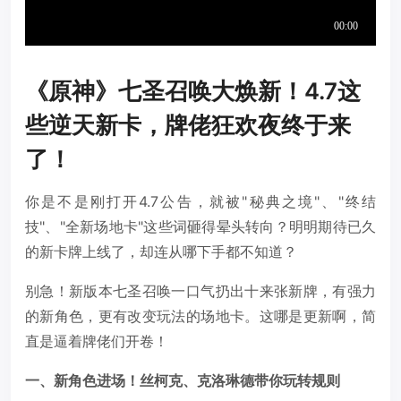
《原神》七圣召唤大焕新！4.7这
些逆天新卡，牌佬狂欢夜终于来
了！
你是不是刚打开4.7公告，就被"秘典之境"、"终结
技"、"全新场地卡"这些词砸得晕头转向？明明期待已久
的新卡牌上线了，却连从哪下手都不知道？
别急！新版本七圣召唤一口气扔出十来张新牌，有强力
的新角色，更有改变玩法的场地卡。这哪是更新啊，简
直是逼着牌佬们开卷！
一、新角色进场！丝柯克、克洛琳德带你玩转规则