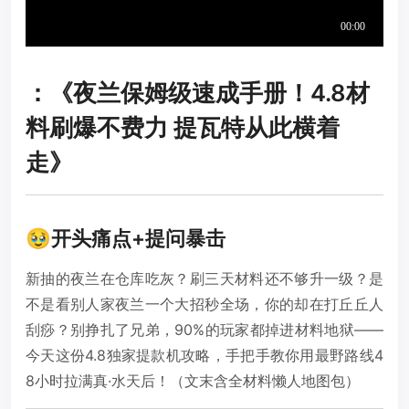
：《夜兰保姆级速成手册！4.8材
料刷爆不费力 提瓦特从此横着
走》
🥹开头痛点+提问暴击
新抽的夜兰在仓库吃灰？刷三天材料还不够升一级？是
不是看别人家夜兰一个大招秒全场，你的却在打丘丘人
刮痧？别挣扎了兄弟，90%的玩家都掉进材料地狱——
今天这份4.8独家提款机攻略，手把手教你用最野路线4
8小时拉满真·水天后！（文末含全材料懒人地图包）