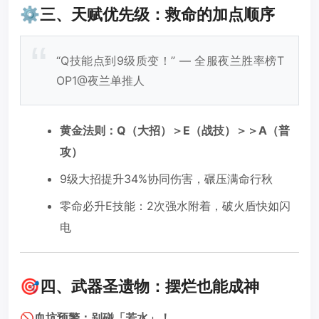
⚙️三、天赋优先级：救命的加点顺序
“Q技能点到9级质变！” — 全服夜兰胜率榜T
OP1@夜兰单推人
黄金法则：Q（大招）＞E（战技）＞＞A（普
攻）
9级大招提升34%协同伤害，碾压满命行秋
零命必升E技能：2次强水附着，破火盾快如闪
电
🎯四、武器圣遗物：摆烂也能成神
🚫血坑预警：别碰「若水」！