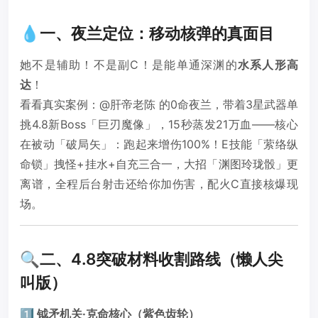
💧一、夜兰定位：移动核弹的真面目
她不是辅助！不是副C！是能单通深渊的
水系人形高
达
！
看看真实案例：@肝帝老陈 的0命夜兰，带着3星武器单
挑4.8新Boss「巨刃魔像」，15秒蒸发21万血——核心
在被动「破局矢」：跑起来增伤100%！E技能「萦络纵
命锁」拽怪+挂水+自充三合一，大招「渊图玲珑骰」更
离谱，全程后台射击还给你加伤害，配火C直接核爆现
场。
🔍二、4.8突破材料收割路线（懒人尖
叫版）
1️⃣ 钺矛机关·克命核心（紫色齿轮）