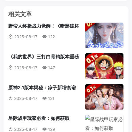
相关文章
野蛮人终极战力觉醒！《暗黑破坏
神2：重制版》符文之语最强搭配
2025-08-17
122
指南
《我的世界》三打白骨精版本重磅
来袭：天赋点系统全解析，打造属
2025-08-17
147
于你的最强冒险者！
原神2.1版本揭秘：凉子新增食谱
与隐藏料理全解析
2025-08-17
121
星际战甲玩家必看：如何获取
Gauss神器「迅发电浆炮」蓝图？
2025-08-17
129