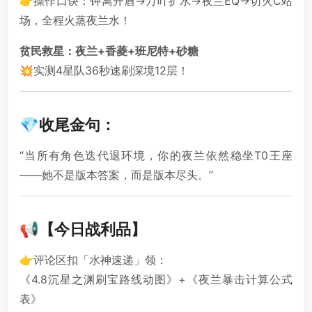
👉操作口诀：钟离开盾→万叶扩水→夜兰EQ→切火C站
场，全程火蒸夜兰水！
贫民救星：夜兰+香菱+班尼特+砂糖
💥实测4星队36秒速刷深境12层！
💎收尾金句：
“当所有角色迭代退环境，你的夜兰依然稳坐T0王座
——她不是版本答案，而是版本尽头。”
📢【今日战利品】
👉评论区扣「水神速递」领：
《4.8沉星之渊刷宝路线动图》+《夜兰暴击计算公式
表》