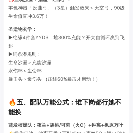
零氪神器「反曲弓」（3星）触发效果＞天空弓，90级
生命值直冲3.6万！
圣遗物玄学：
▶️绝缘4件套YYDS：堆300%充能？开大自循环爽到飞
起
▶️词条潜规则：
生命沙漏＞充能沙漏
水伤杯＞生命杯
暴击头＞爆伤头 （压线60%暴击才启动！）
🔥五、配队万能公式：谁下岗都行她不
能换
蒸发核爆队：夜兰+胡桃/可莉（火C）+钟离+枫原万叶