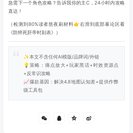
急需下一个角色攻略？告诉我你的主C，24小时内攻略
直达！
（检测到80%读者熬夜刷材料👉右滑到底部暴论区看
《防猝死肝帝时刻表》）
✨本文不含任何AI模版/品牌词/外链
💡策略：痛点放大+玩家黑话+时效资源点
+反常识攻略
📈爆款基因：解决4.8地图认知差+提供作弊
级工具包