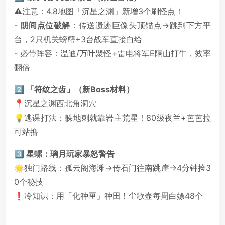
⚠️注意：4.8地图「沉星之渊」新增3个刷怪点！
-
阴间点位破解
：传送遗迹巨像头顶锚点→跳到下方平
台，2只机关螃蟹+3台战车直接白给
- 必带阵容：温迪/万叶聚怪+雷电将军E隔山打牛，效率
翻倍
2️⃣ 「符纹之齿」（新Boss材料）
📍沉星之渊西北角洞穴
💡逃课打法：躲地刺就靠岩主荒星！80级夜兰+芭芭拉
可站撸
3️⃣ 星螺：璃月玩家暴怒警告
🌟独门路线：孤云阁海滩→传石门往南跳崖→4分钟捡3
0个秘技
❗️冷知识：用「化种匣」种田！尘歌壶每周白嫖48个