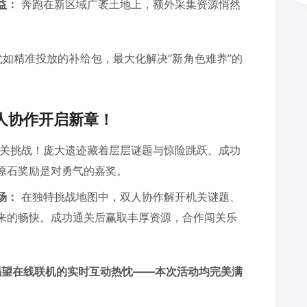
益：
奔跑在新区域广袤土地上，额外采集资源悄然
如精准投放的补给包，最大化解决“新角色难养”的
双人协作开启新章！
关挑战！庞大遗迹藏着层层谜题与惊险跳跃。成功
原石奖励是对勇气的嘉奖。
场：
在独特挑战地图中，双人协作解开机关谜题、
来的畅快。成功通关后赢取丰厚资源，合作闯关乐
渴望在线联机的实时互动热忱——本次活动均完美满