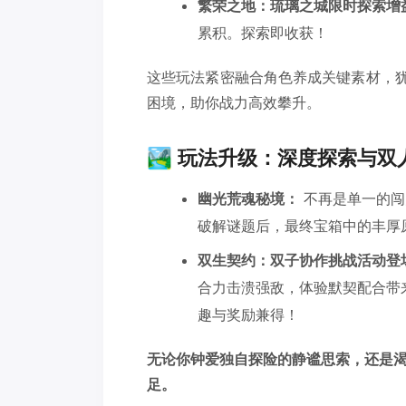
繁荣之地：琉璃之城限时探索增
累积。探索即收获！
这些玩法紧密融合角色养成关键素材，犹
困境，助你战力高效攀升。
🏞️ 玩法升级：深度探索与
幽光荒魂秘境：
不再是单一的闯
破解谜题后，最终宝箱中的丰厚
双生契约：双子协作挑战活动登
合力击溃强敌，体验默契配合带
趣与奖励兼得！
无论你钟爱独自探险的静谧思索，还是
足。