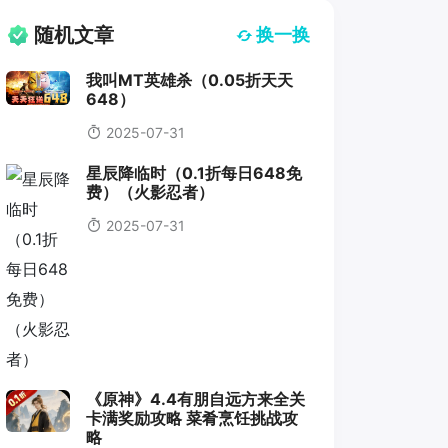
随机文章
换一换
我叫MT英雄杀（0.05折天天
648）
2025-07-31
星辰降临时（0.1折每日648免
费）（火影忍者）
2025-07-31
《原神》4.4有朋自远方来全关
卡满奖励攻略 菜肴烹饪挑战攻
略