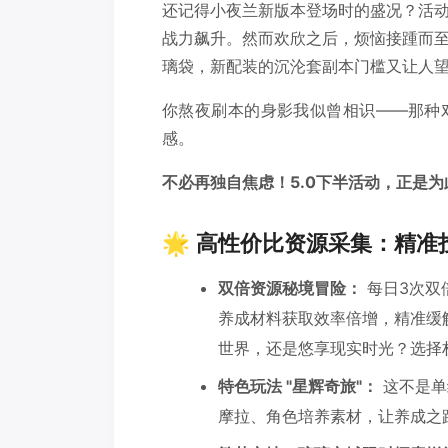
还记得小夜兰新版本登场时的盛况？活
战力飙升。然而欢欣之后，烦恼接踵而
璃袋，新配装的沉沦套副本门槛又让人
你熬夜刷本的身影我似曾相识——那种
感。
不必再独自焦虑！5.0下半活动，正是
🌟 高性价比资源采集：精
双倍资源秘境冒险：
每日3次双
养成材料获取效率倍增，精准缓
世界，还是悠享现实时光？选择
特色玩法 "星辉奇旅"：
这不是单
摩拉、角色培养素材，让养成之