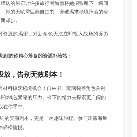
动赠送的原石让许多旅行者如愿将她招致麾下，瞬间
至：她的天赋需巨额自由书，突破渴求秘境掉落的琉
望而却步。
对资源的渴望，对新角色无法立即投入战场的无力
为此刻的你精心筹备的资源补给站：
准投放，告别无效刷本！
倍材料掉落秘境机会！自由书、琉璃袋等角色关键
解你钱包紧缩的压力。省下的精力去探索更广阔的
权在你手中。
纯的资源副本，更是一次趣味旅程。参与即赢海量
路轻松愉悦。