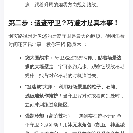
豫，跟着升腾的烟雾方向规划路线。
第二步：遗迹守卫？巧避才是真本事！
烟雾路径附近晃悠的遗迹守卫是最大的麻烦。硬刚浪费
时间还容易出事，教你三招"隐身术"：
绕大圈战术：
守卫巡逻视野有限，
贴着场景边
缘的大墙壁走
，宁可多跑几步。观察它视线移动
规律，找背对它移动的时机溜过去。
"捉迷藏"大师：
利用好场景里的柱子、石堆、
残破建筑作掩护
！当守卫背对你或看向别处时，
立刻冲刺跑过危险区。
强制冷却（高阶技巧）：
遇到实在绕不开的单
个守卫？别冲动！用
冰元素角色（凯亚、神里绫