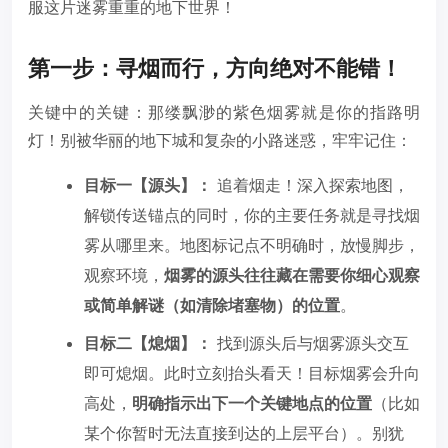
服这片迷雾重重的地下世界！
第一步：寻烟而行，方向绝对不能错！
关键中的关键：那缕飘渺的紫色烟雾就是你的指路明
灯！别被华丽的地下城和复杂的小路迷惑，牢牢记住：
目标一【源头】：
追着烟走！深入探索地图，
解锁传送锚点的同时，你的主要任务就是寻找烟
雾从哪里来。地图标记点不明确时，放慢脚步，
观察环境，
烟雾的源头往往藏在需要你细心观察
或简单解谜（如清除堵塞物）的位置
。
目标二【熄烟】：
找到源头后与烟雾源头交互
即可熄烟。此时立刻抬头看天！目标烟雾会升向
高处，
明确指示出下一个关键地点的位置
（比如
某个你暂时无法直接到达的上层平台）。别犹