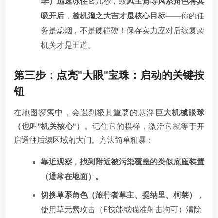
华）迅速冻住它
几秒，或
风主角等风系角色将其
吸开后
，
趁机溜之大吉才是核心目标
——你的任
务是熄烟，不是硬碰硬！保存实力应对后续复杂
机关才是王道。
第三步：点亮"大眼"宝珠：启动的关键按
钮
在地图探索中，会遇到极其重要的悬浮
巨大机械眼球
（也叫"机关核心"）
。记住它的模样，激活它就等于开
启通往后续区域的大门。方法简单粗暴：
靠近观察，找到附近被污染覆盖的类似底座装置
（通常在地面）。
切换草系角色（旅行者草主、提纳里、柯莱）
，
使用草元素攻击（E技能或瞄准射击均可）清除