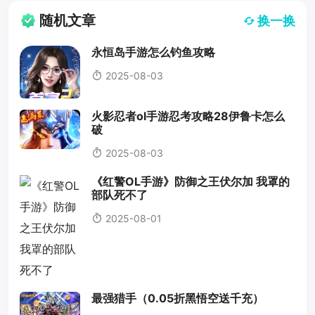
随机文章
换一换
永恒岛手游怎么钓鱼攻略
2025-08-03
火影忍者ol手游忍考攻略28伊鲁卡怎么
破
2025-08-03
《红警OL手游》防御之王伏尔加 我罩的
部队死不了
2025-08-01
最强猎手（0.05折黑悟空送千充）