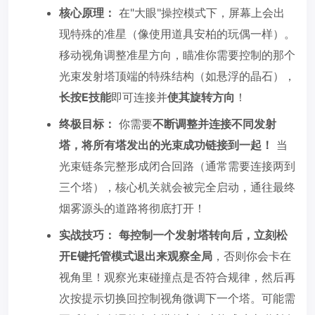
核心原理：
在"大眼"操控模式下，屏幕上会出
现特殊的准星（像使用道具安柏的玩偶一样）。
移动视角调整准星方向，瞄准你需要控制的那个
光束发射塔顶端的特殊结构（如悬浮的晶石），
长按E技能
即可连接并
使其旋转方向
！
终极目标：
你需要
不断调整并连接不同发射
塔，将所有塔发出的光束成功链接到一起！
当
光束链条完整形成闭合回路（通常需要连接两到
三个塔），核心机关就会被完全启动，通往最终
烟雾源头的道路将彻底打开！
实战技巧：
每控制一个发射塔转向后，立刻松
开E键托管模式退出来观察全局
，否则你会卡在
视角里！观察光束碰撞点是否符合规律，然后再
次按提示切换回控制视角微调下一个塔。可能需