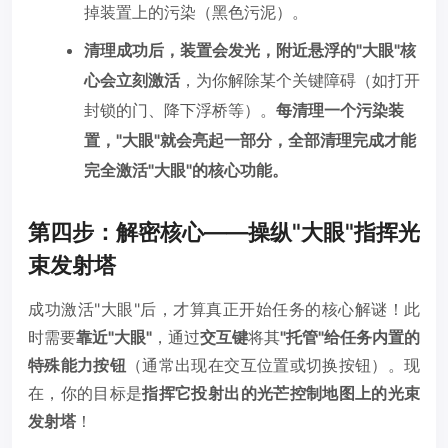
掉装置上的污染（黑色污泥）。
清理成功后，装置会发光，附近悬浮的"大眼"核
心会立刻激活
，为你解除某个关键障碍（如打开
封锁的门、降下浮桥等）。
每清理一个污染装
置，"大眼"就会亮起一部分，全部清理完成才能
完全激活"大眼"的核心功能。
第四步：解密核心——操纵"大眼"指挥光
束发射塔
成功激活"大眼"后，才算真正开始任务的核心解谜！此
时需要
靠近"大眼"
，通过
交互键
将其
"托管"给任务内置的
特殊能力按钮
（通常出现在交互位置或切换按钮）。现
在，你的目标是
指挥它投射出的光芒控制地图上的光束
发射塔
！