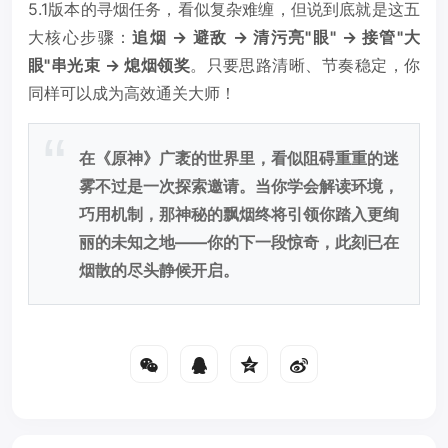
5.1版本的寻烟任务，看似复杂难缠，但说到底就是这五
大核心步骤：
追烟 -> 避敌 -> 清污亮"眼" -> 接管"大
眼"串光束 -> 熄烟领奖
。只要思路清晰、节奏稳定，你
同样可以成为高效通关大师！
在《原神》广袤的世界里，看似阻碍重重的迷
雾不过是一次探索邀请。当你学会解读环境，
巧用机制，那神秘的飘烟终将引领你踏入更绚
丽的未知之地——你的下一段惊奇，此刻已在
烟散的尽头静候开启。