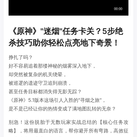
《原神》"迷烟"任务卡关？5步绝
杀技巧助你轻松点亮地下奇景！
挣扎了吗？
好不容易追着那缕神秘的烟雾深入地下，
却突然被复杂的机关绕晕，
被巡逻的遗迹守卫追到崩溃，
甚至任务目标都消失得无影无踪？
《原神》5.1版本这场引人入胜的"寻烟之旅"，
是不是已经让你的热情变成了满地图乱转的无奈？
别急！这份脱胎于无数玩家实战总结的【核心任务攻
略】，将用最直白的语言，帮你避开所有弯路，高效征