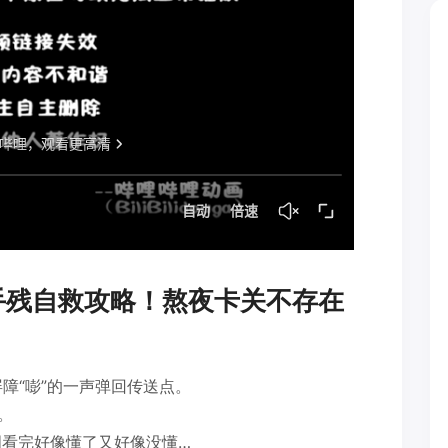
：手残自救攻略！熬夜卡关不存在
障“嘭”的一声弹回传送点。
。
明看完好像懂了又好像没懂…