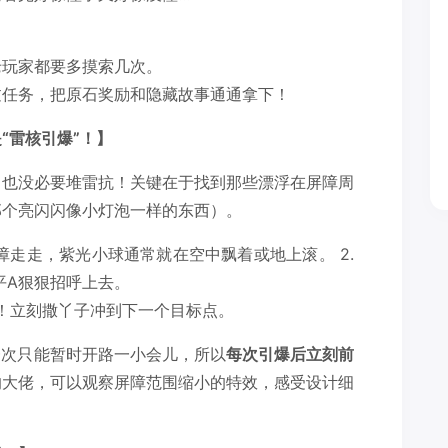
！
老玩家都要多摸索几次。
过任务，把原石奖励和隐藏故事通通拿下！
“雷核引爆”！】
，也没必要堆雷抗！关键在于找到那些漂浮在屏障周
那个亮闪闪像小灯泡一样的东西）。
障走走，紫光小球通常就在空中飘着或地上滚。 2.
平A狠狠招呼上去。
！立刻撒丫子冲到下一个目标点。
一次只能暂时开路一小会儿，所以
每次引爆后立刻前
的大佬，可以观察屏障范围缩小的特效，感受设计细