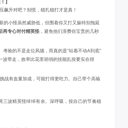
紧！】
血压飙升对吧？别慌，稳扎稳打才是真！
新的小怪虽然威胁低，但围着你又打又躲特别拖延
后再专心对付精英怪
，避免他们浪费你宝贵的几秒
！
考验的不是走位风骚，而真的是“站着不动A到底”
一波带走，效率比花里胡俏的技能乱按要实在得
挑战有血量加成，可能打得更吃力。自己带个高输
两三波精英怪绰绰有余。深呼吸，按自己的节奏稳
】