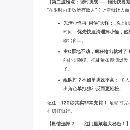
【第二波难点：限时挑战——稳比快要
“在限时内击败所有敌人”？听着就让人
先清小怪再“伺候”大怪：
场上刷
时间。
优先快速清理掉小怪，然
输出窗口。
主C原地不动，疯狂输出就对了
的朴实刚猛。把能量条攒满爆发
多。
组队打？不如单挑效率高：
多人
出角色
单打独斗反而更轻松
。
记住：120秒其实非常充裕！
足够打完
扎稳打就行。
​【剧情选择？——红门里藏着大秘密！