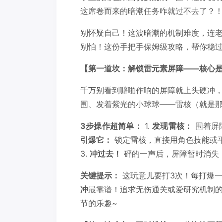
这席卷而来的暗潮任务咋就过不去了？
别怀疑自己！这波暗潮的机制难度，连
别怕！这份手把手保姆级攻略，帮你稳
【第一道坎：解锁雷元素屏障——核心是
千万别看到噼啪作响的屏障就上头硬冲
围、发着紫光的小球球——雷核（就是
3步操作超简单：
1.
发现雷核：
围着屏
引爆它：
锁定雷核，直接用角色技能或
3.
冲过去！
砰的一声后，屏障暂时消失
关键提示：
这玩意儿要打3次！每打爆
冲
最靠谱！追求无伤通关或爱研究机制
节的乐趣~