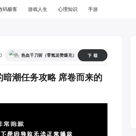
数码极客
游戏人生
心理知识
手游
0
54
热血千刀斩（零氪送赞爆充）
的暗潮任务攻略 席卷而来的