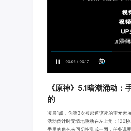
《原神》5.1暗潮涌动
的
凌晨1点，你第3次被那道该死的雷元素屏
活动倒计时无情地跳动在左上角：120秒
手里的角色来回切换乱成一团，任务说