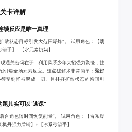
关卡详解
连锁反应是唯一真理
扩散状态目标引发大范围爆炸”。 试用角色：【璃
弓箭手】+【水元素奶妈】
发现通关密码在于：利用风系少年大招强力聚怪，挂
大招引爆全场元素反应。难点破解术非常简单：
聚好
须留到怪被聚成一团、且挂好扩散状态的瞬间引
这题其实可以“逃课”
后台角色随时间恢复能量”。 试用角色：【雷系爆
某枫丹强力盾辅】+【冰系弓箭手】