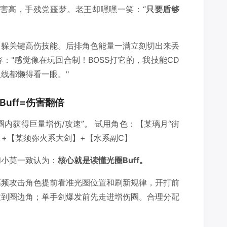
伤害高，手残党噩梦。老王却嘿嘿一笑：“
只要盾够
、躲关键高伤技能。后排角色能量一满立刻切出来丢
："感觉像在玩回合制！BOSS打它的，我技能CD
线都懒得看一眼。"
uff=伤害翻倍
内获得巨量增伤/攻速”。 试用角色：【某璃月“街
】+【某须弥火系大剑】+【水系副C】
和小莫一致认为：
核心就是读懂光圈Buff。
高频攻击角色提前看准光圈位置和刷新规律，开打前
拉到圈边角；单手剑爆发前先走进增伤圈。合理分配
。