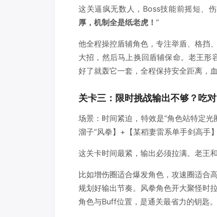
这关逼疯无数人，Boss技能前摇短、
厚，机制全是纸老虎！
”
他全程操控盾辅角色，专注举盾、格挡
大招，然后马上换回盾辅保命。老王形容
好了就轰它一套，全程保持安全距离，血
关卡三：限时挑战输出不够？吃对B
场景：时间紧迫，特效是“角色站特定光圈
溜子”风拳】+【某稻妻雷系单手剑高手
这关卡时间最紧，输出必须拉满。老王
比如增伤圈适合爆发角色，攻速圈适合
规划好输出节奏。风拳角色开大聚怪时
角色与Buff位置，是通关最省力的钥匙