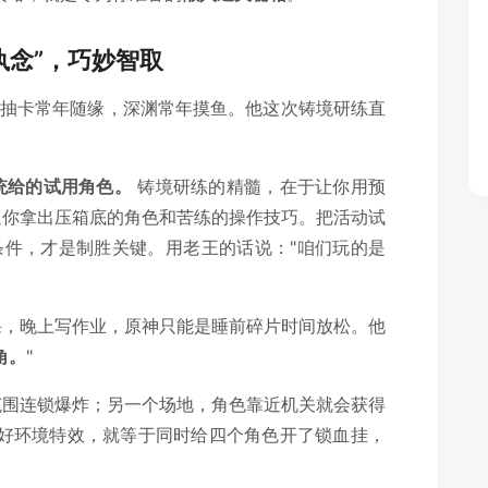
执念”，巧妙智取
色抽卡常年随缘，深渊常年摸鱼。他这次铸境研练直
统给的试用角色。
铸境研练的精髓，在于让你用预
逼你拿出压箱底的角色和苦练的操作技巧。把活动试
条件，才是制胜关键。用老王的话说："咱们玩的是
课，晚上写作业，原神只能是睡前碎片时间放松。他
角。
"
范围连锁爆炸；另一个场地，角色靠近机关就会获得
用好环境特效，就等于同时给四个角色开了锁血挂，