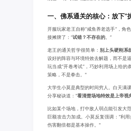
一、佛系通关的核心：放下“
开服玩家老王自称“咸鱼养老选手”，角
接摊牌了：“
试错？不存在的
。”
老王的通关哲学很简单：
别上头硬刚系
设好的阵容与环境特效去解题，而不是
玩当成“开卷考试”，巧妙利用场上给的
策略，不是拳击。"
大学生小莫是典型的时间穷人。白天满
分享秘诀道："
看清楚场地特效是上帝视
比如某个场地，打中敌人弱点能引发大
巨额攻击力加成。小莫反复强调："利
伤害翻倍都是基本操作。"