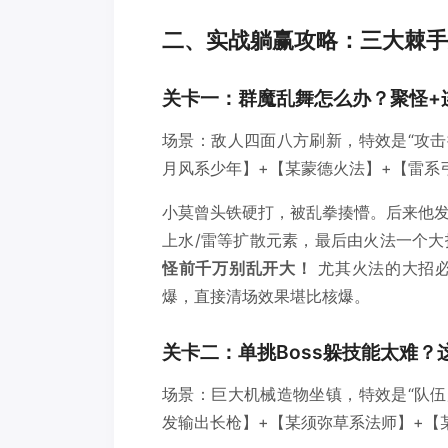
二、实战躺赢攻略：三大棘手
关卡一：群魔乱舞怎么办？聚怪+
场景：敌人四面八方刷新，特效是“攻击
月风系少年】+【某蒙德火法】+【雷系
小莫曾头铁硬打，被乱拳揍懵。后来他
上水/雷等扩散元素，最后由火法一个
怪前千万别乱开大！
尤其火法的大招必
爆，直接清场效果堪比核爆。
关卡二：单挑Boss躲技能太难？
场景：巨大机械造物坐镇，特效是“队伍
发输出长枪】+【某须弥草系法师】+【