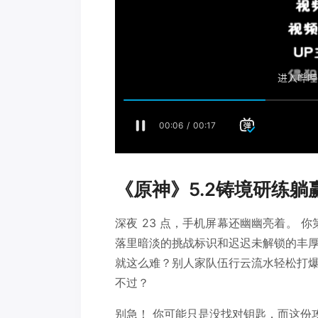
《原神》5.2铸境研练
深夜 23 点，手机屏幕还幽幽亮着。 你
落里暗淡的挑战标识和迟迟未解锁的丰
就这么难？别人家队伍行云流水轻松打
不过？
别急！ 你可能只是没找对钥匙，而这份