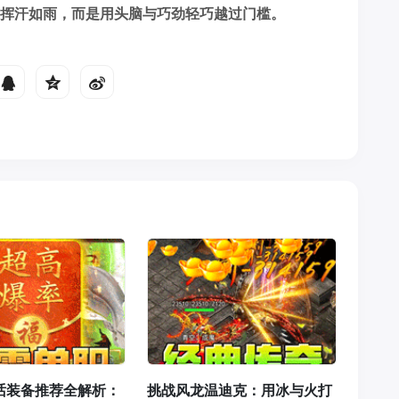
是挥汗如雨，而是用头脑与巧劲轻巧越过门槛。
话装备推荐全解析：
挑战风龙温迪克：用冰与火打