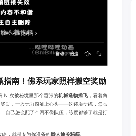
躺赢指南！佛系玩家照样搬空奖励
第 N 次被秘境里那个嚣张的
机械造物捶飞
，看着角
厚奖励，一股无力感涌上心头——这铸境研练，怎么
爆，自己怎么配了个四不像队伍，练度都够了就是打
攻略，就是专为你准备的
懒人通关秘籍
。