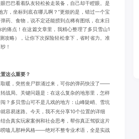
是眼巴巴看着队友轻松捡走装备，自己却干瞪眼。是
地方，坐标到底在哪儿啊？”更烦的是，错过一个宝
、弹药、食物，说不定还能捞到点稀有图纸，在末日
你的痛点！在这篇文章里，我精心整理了多贝雪山1
实测攻略），让你下次探险轻松拿下，省时省力。准
面纱！
位置这么重要？
团取暖，突然丧尸群涌过来，可你的弹药快没了——
扭转战局。关键问题是：在这么复杂的地形里，怎样
瞎闯？多贝雪山可不是儿戏的地方：山峰陡峭、雪坑
就容易迷路。今天，我不光分享10个位置的详细
会结合真实玩家案例和社会思考，帮你真正驾驭这片
弟唠嗑儿那种风格——绝对不整专业术语，全是实战