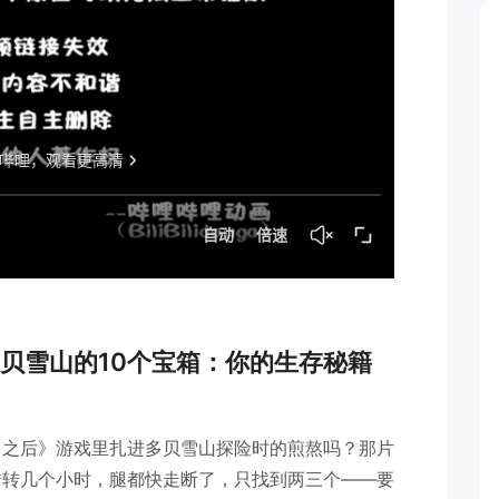
贝雪山的10个宝箱：你的生存秘籍
日之后》游戏里扎进多贝雪山探险时的煎熬吗？那片
转转几个小时，腿都快走断了，只找到两三个——要