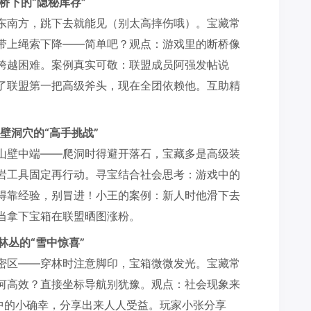
断桥下的“隐秘库存”
东南方，跳下去就能见（别太高摔伤哦）。宝藏常
带上绳索下降——简单吧？观点：游戏里的断桥像
跨越困难。案例真实可敬：联盟成员阿强发帖说
了联盟第一把高级斧头，现在全团依赖他。互助精
峭壁洞穴的“高手挑战”
山壁中端——爬洞时得避开落石，宝藏多是高级装
岩工具固定再行动。寻宝结合社会思考：游戏中的
得靠经验，别冒进！小王的案例：新人时他滑下去
当拿下宝箱在联盟晒图涨粉。
松林丛的“雪中惊喜”
密区——穿林时注意脚印，宝箱微微发光。宝藏常
何高效？直接坐标导航别犹豫。观点：社会现象来
实中的小确幸，分享出来人人受益。玩家小张分享