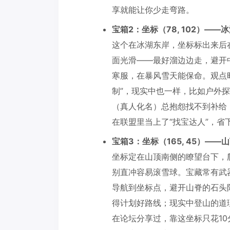
享就能让你少走弯路。
宝箱2：坐标（78, 102）——
这个在冰湖东岸，坐标标出来后
面光滑——最好溜边边走，避开
寒服，在暴风雪天能保命。观点
制”，现实中也一样，比如户外
（真人化名）总抱怨找不到补给
在联盟里当上了“找宝达人”，省
宝箱3：坐标（165, 45）——
坐标定在山顶南侧的瞭望台下，
别直冲容易滚雪球。宝藏常有武
导航到坐标点，避开山脊的石头
得计划好路线；现实中登山的道
在论坛分享过，靠这坐标只花10