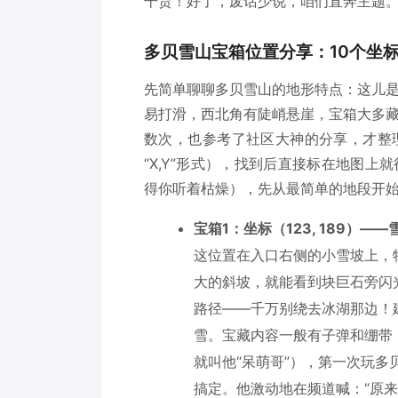
干货！好了，废话少说，咱们直奔主题
多贝雪山宝箱位置分享：10个坐
先简单聊聊多贝雪山的地形特点：这儿
易打滑，西北角有陡峭悬崖，宝箱大多
数次，也参考了社区大神的分享，才整
“X,Y”形式），找到后直接标在地图
得你听着枯燥），先从最简单的地段开
宝箱1：坐标（123, 189）—
这位置在入口右侧的小雪坡上，
大的斜坡，就能看到块巨石旁闪
路径——千万别绕去冰湖那边！
雪。宝藏内容一般有子弹和绷带
就叫他“呆萌哥”），第一次玩多
搞定。他激动地在频道喊：“原