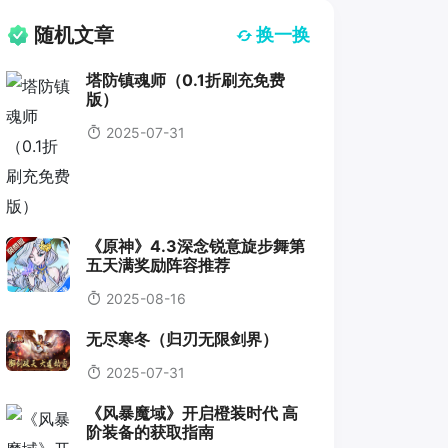
随机文章
换一换
塔防镇魂师（0.1折刷充免费
版）
2025-07-31
《原神》4.3深念锐意旋步舞第
五天满奖励阵容推荐
2025-08-16
无尽寒冬（归刃无限剑界）
2025-07-31
《风暴魔域》开启橙装时代 高
阶装备的获取指南