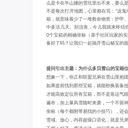
么是卡在半山腰的雪坑里出不来，要么
不是每次打开地图，心里都在骂：“这鬼
箱，就意味着少了一堆救命物资：护甲
中多活几天。别沮丧，今儿我就来终结
0个宝箱的精确坐标（基于社区玩家的
备好了吗？让我们一起揭开雪山秘宝的
提问引出主题：为什么多贝雪山的宝箱
想象一下，你正和联盟兄弟在雪山里抱
如果提前找到那些宝箱，就能秒换装备
才能高效定位所有宝箱，而不是靠运气
遍布，加上暴风雪随时来袭，一个不留神
坐标（每个都附带易找的小技巧），还
雪域。放心，内容超级口语化，就是兄