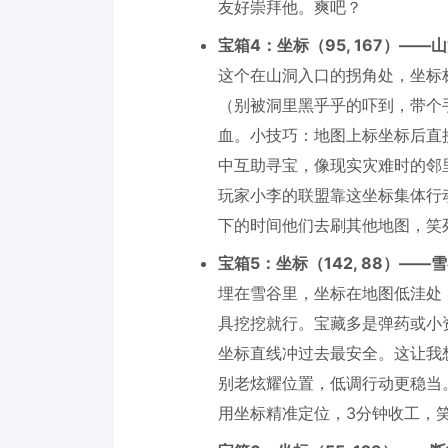
友好崇拜他。爽吧？
宝箱4：坐标（95, 167）——
这个在山洞入口的拐角处，坐标
（别被洞里黑乎乎的吓到，带个
血。小技巧：地图上标坐标后直
中互助寻宝，像现实灾难时的邻
玩家小李的联盟靠这坐标集体行
下的时间他们去刷其他地图，笑
宝箱5：坐标（142, 88）——
埋在雪谷里，坐标在地图低洼处
具挖挖就行。宝藏多是弹药或小
坐标直线冲过去最安全。这让我
别老炫耀位置，低调行动更稳当
用坐标精准定位，3分钟收工，笑