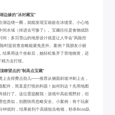
冰湖边缘的“冰封藏宝”
在湖边绕一圈，就能发现宝箱嵌在冰缝里。小心地
中间水域（掉进去可惨了）。宝藏往往是食物或防
时间：多贝雪山的地形设计就是让人学会“风险控
探险时提前查攻略能避免意外。案例？我朋友小丽
，结果用这个坐标后，她轻松集齐了营地物资，还
下精力去打怪。
山顶瞭望点的“制高点宝藏”
爬上去得费点劲儿——推荐从侧面斜坡冲刺上去，
器配件，简直是打怪的利器！如何到达？先用地图
阵就行了。这位置提醒我：游戏中高处视野好，但
理也类似，别图快而忽略安全。小案例：有个玩家
分钟就到，结果捡到个高级狙击枪镜，秒杀Boss队