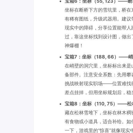
宝箱6：坐标（55, 123）——
坐标在断桥下方的雪坑里，桥在
有稀有图纸，升级武器用。建议
现实中的障碍，分享位置能帮人
过，靠这坐标找到设计图，做出
神爆棚！
宝箱7：坐标（188, 66）——
在峭壁的洞穴里，坐标标出来是
备部件。注意安全系数：先用攀
挑战映射现实职场——位置难找
差点挂掉，但用坐标规划后，稳
宝箱8：坐标（110, 75）——
藏在松林雪堆下，坐标在林木稠
有食物或小道具，适合补给。如
一下，游戏里的“惊喜”就像现