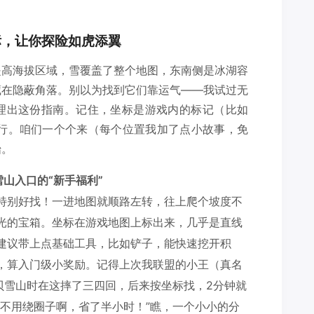
。
标，让你探险如虎添翼
是高海拔区域，雪覆盖了整个地图，东南侧是冰湖容
藏在隐蔽角落。别以为找到它们靠运气——我试过无
理出这份指南。记住，坐标是游戏内的标记（比如
上就行。咱们一个个来（每个位置我加了点小故事，免
始。
—雪山入口的“新手福利”
特别好找！一进地图就顺路左转，往上爬个坡度不
光的宝箱。坐标在游戏地图上标出来，几乎是直线
建议带上点基础工具，比如铲子，能快速挖开积
，算入门级小奖励。记得上次我联盟的小王（真名
贝雪山时在这摔了三四回，后来按坐标找，2分钟就
来不用绕圈子啊，省了半小时！”瞧，一个小小的分