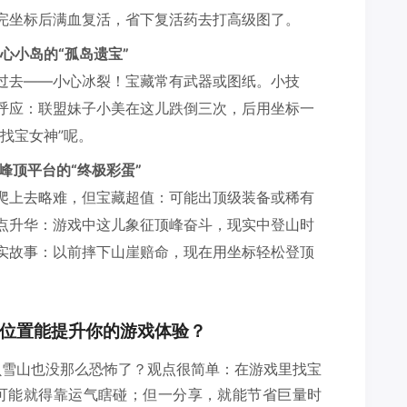
完坐标后满血复活，省下复活药去打高级图了。
湖心小岛的“孤岛遗宝”
过去——小心冰裂！宝藏常有武器或图纸。小技
呼应：联盟妹子小美在这儿跌倒三次，后用坐标一
找宝女神”呢。
——峰顶平台的“终极彩蛋”
爬上去略难，但宝藏超值：可能出顶级装备或稀有
点升华：游戏中这儿象征顶峰奋斗，现实中登山时
实故事：以前摔下山崖赔命，现在用坐标轻松登顶
位置能提升你的游戏体验？
贝雪山也没那么恐怖了？观点很简单：在游戏里找宝
可能就得靠运气瞎碰；但一分享，就能节省巨量时