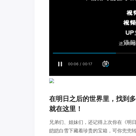
在明日之后的世界里，找到多
就在这里！
兄弟们、姐妹们，还记得上次你在《明
皑皑白雪下藏着珍贵的宝箱，可你兜兜