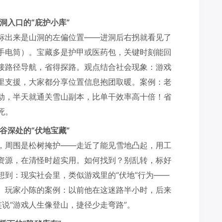
山洞入口的“庇护小库”
标出来是山洞的左偏位置——进洞后右拐就看见了
手电筒）。宝藏多是护甲或医药包，关键时刻能回
接路径导航，省得探路。观点结合社会现象：游戏
里支援，大家都分享位置信息抱团取暖。案例：老
动，半天就通关雪山副本，比单干效率高十倍！省
死。
雪谷深处的“伏地宝藏”
，周围是松树掩护——走近了能见雪地凸起，用工
资源，在清怪时超实用。如何找到？别乱转，标好
想到：现实社会里，类似游戏里的“伏地”行为——
。玩家小陈的案例：以前他在这迷路半小时，后来
说“游戏人生像登山，捷径少走弯路”。