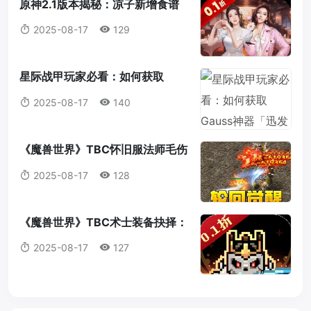
原神2.1版本揭秘：凉子新增食谱
与隐藏料理全解析
2025-08-17
129
星际战甲玩家必看：如何获取
Gauss神器「迅发电浆炮」蓝图？
2025-08-17
140
《魔兽世界》TBC怀旧服法师毛伤
害全攻略：操作，意识与装备的完
2025-08-17
128
美结合
《魔兽世界》TBC术士装备抉择：
法打套还是T4套？这是你必须知道
2025-08-17
127
的真相！