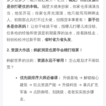
是你打硬仗的本钱。
隔壁大佬来抄家，你家仓库满满当
当，他笑开花；你家仓库光溜溜，他只能骂骂咧咧走
人。初期那点兵打不过大佬，但囤货本事要有！
新手任
务是你亲妈！
让你干啥就干啥，指哪儿打哪儿准没错。
任务给的经验和资源是初期最厚的油水，按着路线走，
轻轻松松冲过新手期，
省时省力省头发
。
2. 资源大作战：蚂蚁洞里也要学会精打细算！
蚂蚁世界的法则：
资源永远不够用！
怎么规划才不闹饥
荒？
优先级排序大师必修课：
升级基地 → 解锁核心
建筑 → 狂点资源产能 → 升级科技 → 暴兵扩充
军备 → 点防御塔。别跳级，老老实实按步骤
走。