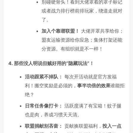
别碰硬骨头！看到大佬罩着的罩子标记
或者战力排行榜前排玩家，绕道走就对
了。
加入个靠谱联盟！
大佬开罩共享给你；
盟友运输资源给你应急；集体打架还能
分资源。有组织就是不一样！
4. 那些没人明说但贼好用的“隐藏玩法”！
活动跟紧不掉队：
每次开活动就是官方发福
利！搬空奖励是必须的，
事半功倍的效果
谁能拒
绝？
日常任务像打卡：
活跃度满了有宝箱！蚊子腿
也是肉，养成习惯天天清。
联盟捐献别吝啬：
贡献换联盟福利，
投入一点