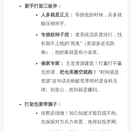
新手打架三板斧：
人多就是正义：
等级低的时候，兵多就
能压倒对手。
专挑软柿子捏：
查系统活跃度排行，找
长期不上线的“死鱼”（资源多还无防
御），他的家就是你小金库。
偷家专家：
主攻资源建筑！打赢打不赢
无所谓，
把仓库搬空就跑！
“时间就是
资源”这句话在蚂蚁世界绝对是金科玉
律。别贪心，抢到就是赚到。
打架也要带脑子：
侦察必须做！知己知彼才能百战不殆。
先探探对方兵力布置，免得自投罗网。