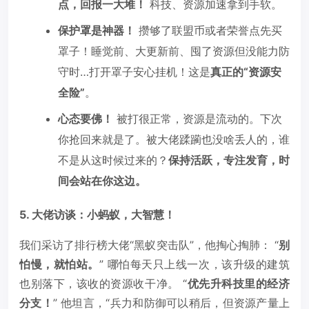
点，回报一大堆！
科技、资源加速拿到手软。
保护罩是神器！
攒够了联盟币或者荣誉点先买
罩子！睡觉前、大更新前、囤了资源但没能力防
守时…打开罩子安心挂机！这是
真正的“资源安
全险”
。
心态要佛！
被打很正常，资源是流动的。下次
你抢回来就是了。被大佬蹂躏也没啥丢人的，谁
不是从这时候过来的？
保持活跃，专注发育，时
间会站在你这边。
5. 大佬访谈：小蚂蚁，大智慧！
我们采访了排行榜大佬“黑蚁突击队”，他掏心掏肺： “
别
怕慢，就怕站。
” 哪怕每天只上线一次，该升级的建筑
也别落下，该收的资源收干净。 “
优先升科技里的经济
分支！
” 他坦言，“兵力和防御可以稍后，但资源产量上