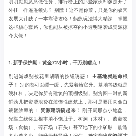
明明勤勤恳恳做任务，排行榜上的那些家伙却像是开了
外挂一样遥遥领先？ 别慌！这不是你菜，只是你的蚁穴
发展大计缺了一本靠谱攻略！蚂蚁玩法博大精深，掌握
这些核心套路，你也能从被掠夺的小透明逆袭成资源掠
夺大佬！
1. 新手保护期：黄金72小时，千万别瞎点！
刚进游戏别被花里胡哨的按钮诱惑！
主基地就是命根
子！
别的都可以缓一缓，先紧着给它升。基地等级就是
硬杠杠，决定你所有建筑的顶棚级别。别贪图一时的新
鲜劲儿把资源浪费在装饰性建筑上，那可是要用真金白
银砸效率的！
资源建筑搞起来！
刚开局那点小地盘，
光靠主线奖励根本填不饱肚子。树洞（木材）、蘑菇农
场（食物）、碎石场（石头）甚至地下的小矿脉，能造
多少造多少，能升级赶紧升！记住，
稳定产出的资源才