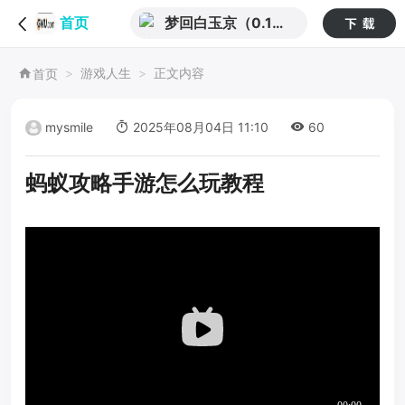
梦回白玉京（0.1折
首页
免单霸服100万代
游戏人生
正文内容
首页
劵）
mysmile
2025年08月04日 11:10
60
蚂蚁攻略手游怎么玩教程