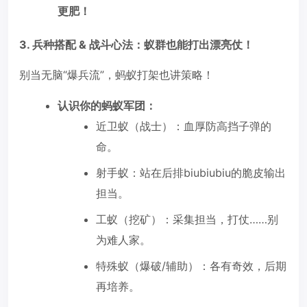
更肥！
3. 兵种搭配 & 战斗心法：蚁群也能打出漂亮仗！
别当无脑“爆兵流”，蚂蚁打架也讲策略！
认识你的蚂蚁军团：
近卫蚁（战士）：血厚防高挡子弹的
命。
射手蚁：站在后排biubiubiu的脆皮输出
担当。
工蚁（挖矿）：采集担当，打仗……别
为难人家。
特殊蚁（爆破/辅助）：各有奇效，后期
再培养。