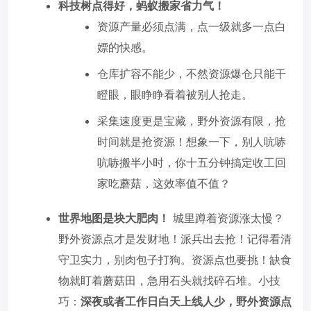
科技树点得好，蚂蚁搬家省力气！
资源产量必须点满，点一级就多一点白
嫖的快感。
仓库扩容不能少，不然资源爆仓只能干
瞪眼，眼睁睁看着被别人抢走。
采集速度更是宝藏，野外资源有限，抢
时间就是抢资源！想象一下，别人吭哧
吭哧搬半小时，你十五分钟搞定收工回
家吃蘑菇，这效率值不值？
世界地图是块大肥肉！
城里蹲着资源涨太慢？
野外资源点才是发财地！派兵出去抢！记得看清
守卫实力，别肉包子打狗。资源点也要挑！缺食
物就盯着蘑菇田，急用石头就找碎石堆。小技
巧：
深夜或者工作日白天上线人少，野外资源点