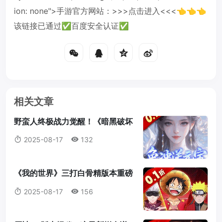
ion: none">手游官方网站：>>>点击进入<<<👈👈👈
该链接已通过✅百度安全认证✅
相关文章
野蛮人终极战力觉醒！《暗黑破坏
神2：重制版》符文之语最强搭配
2025-08-17
132
指南
《我的世界》三打白骨精版本重磅
来袭：天赋点系统全解析，打造属
2025-08-17
156
于你的最强冒险者！