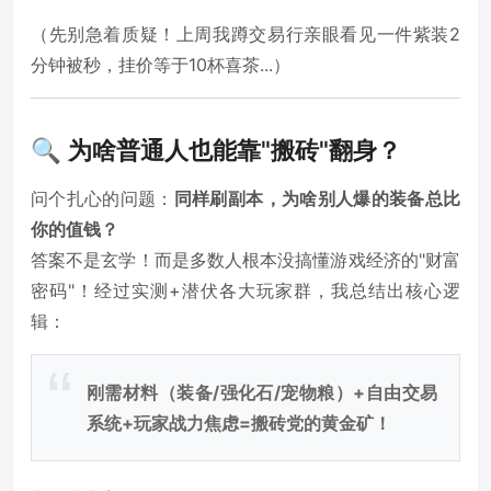
（先别急着质疑！上周我蹲交易行亲眼看见一件紫装2
分钟被秒，挂价等于10杯喜茶...）
🔍 为啥普通人也能靠"搬砖"翻身？
问个扎心的问题：
同样刷副本，为啥别人爆的装备总比
你的值钱？
答案不是玄学！而是多数人根本没搞懂游戏经济的"财富
密码"！经过实测+潜伏各大玩家群，我总结出核心逻
辑：
刚需材料（装备/强化石/宠物粮）+自由交易
系统+玩家战力焦虑=搬砖党的黄金矿！