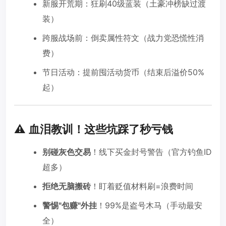
新服开荒期：狂刷40级蓝装（土豪冲榜缺过渡
装）
跨服战场前：倒卖属性符文（战力党恐慌性消
费）
节日活动：提前囤活动货币（结束后溢价50%
起）
⚠️ 血泪教训！这些坑踩了秒亏钱
别碰灰色交易
！线下买金封号警告（官方钓鱼ID
超多）
拒绝无脑搬砖
！盯着贬值材料刷=浪费时间
警惕"包赚"外挂
！99%是盗号木马（手动最安
全）