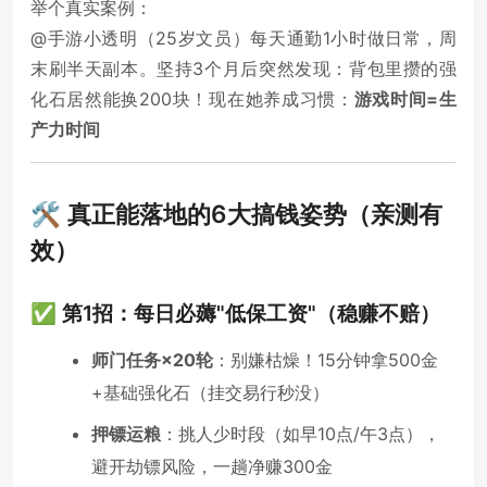
举个真实案例：
@手游小透明（25岁文员）每天通勤1小时做日常，周
末刷半天副本。坚持3个月后突然发现：背包里攒的强
化石居然能换200块！现在她养成习惯：
游戏时间=生
产力时间
🛠️ 真正能落地的6大搞钱姿势（亲测有
效）
✅ 第1招：每日必薅"低保工资"（稳赚不赔）
师门任务×20轮
：别嫌枯燥！15分钟拿500金
+基础强化石（挂交易行秒没）
押镖运粮
：挑人少时段（如早10点/午3点），
避开劫镖风险，一趟净赚300金