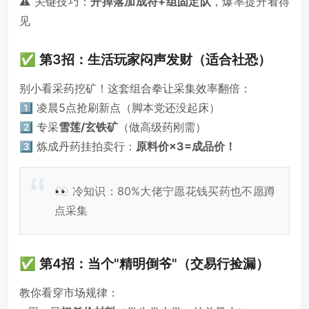
⚠️ 关键技巧：
开掉落加成符+组固定队
，爆率提升看得
见
✅ 第3招：生活玩家闷声发财（适合社恐）
别小看采药挖矿！这套组合拳让采集效率翻倍：
1️⃣ 凌晨5点抢刷新点（脚本党还没起床）
2️⃣ 专采
雪莲/玄铁矿
（做高级药刚需）
3️⃣ 炼成丹药挂拍卖行：
原料价×3=成品价！
👀 冷知识：80%大佬宁愿花钱买药也不愿蹲
点采集
✅ 第4招：当个"精明倒爷"（交易行捡漏）
教你看穿市场规律：