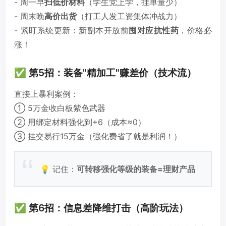
- 周一早
扫低价材料
（学生党上学，挂单量少）
- 周末晚
高价出货
（打工人发工资集体冲战力）
- 紧盯系统更新：新副本开放前
囤对应抗性药
，价格必
涨！
✅ 第5招：装备"精加工"赚差价（技术流）
直接上暴利案例：
① 5万金收白板紫色武器
② 用绑定材料强化到+6（成本≈0）
③ 挂交易行15万金（强化费省了就是利润！）
💡 记住：
可转移强化等级的装备=理财产品
✅ 第6招：信息差降维打击（高阶玩法）