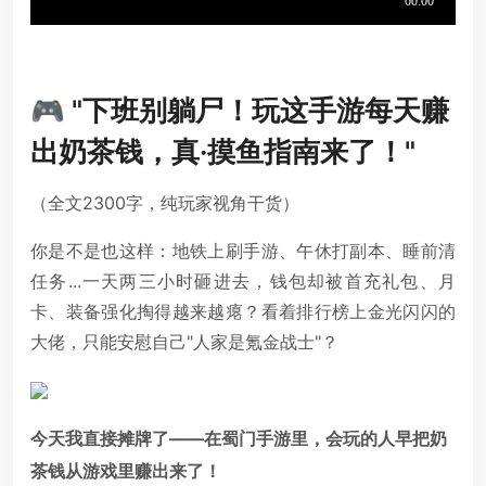
🎮 "下班别躺尸！玩这手游每天赚
出奶茶钱，真·摸鱼指南来了！"
（全文2300字，纯玩家视角干货）
你是不是也这样：地铁上刷手游、午休打副本、睡前清
任务...一天两三小时砸进去，钱包却被首充礼包、月
卡、装备强化掏得越来越瘪？看着排行榜上金光闪闪的
大佬，只能安慰自己"人家是氪金战士"？
今天我直接摊牌了——在蜀门手游里，会玩的人早把奶
茶钱从游戏里赚出来了！