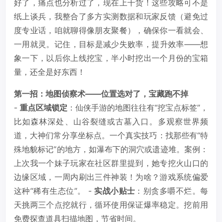
好了，痛点也分析过了，现在上干货！这些攻略可不是
纸上谈兵，我整合了多方实测数据和玩家反馈（避免过
度专业话，咱就聊得像朋友聚餐），确保你一看就会、
一用就灵。记住，目标是减少失败率，提升效率——想
象一下，以后你上线挖宝，半小时挖出一个月份的宝箱
量，还全是好东西！
第一招：地图侦察术——位置选对了，宝藏跑不掉
-
重点区域锁定
：仙侠手游的地图往往有“挖宝点标签”，
比如森林深处、山谷裂缝或古墓入口。多观察世界频
道，大神们常分享坐标点。一个真实技巧：找那些有“特
殊地貌标记”的地方，如瀑布下的洞穴或遗迹堆。案例：
上次我一个妹子玩家在社区群里提到，她专挖火山口的
边缘区域，一周内刷出三件神装！为啥？游戏系统偏爱
这种“稀有生态位”。 -
实战小贴士
：别贪多嚼不烂。每
天挑两三个点挖就行，循环使用保证爆率稳定。挖前用
免费探查道具扫描地图，节省时间。