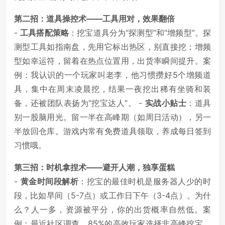
第二招：道具操控术——工具用对，效果翻倍
-
工具搭配策略
：挖宝道具分为“探测型”和“增频型”。探
测型工具如指南盘，先用它标出热区，别直接挖；增频
型如幸运符，留着在热点位置用，出货率瞬间提升。案
例：我认识的一个玩家叫老李，他习惯攒好5个增频道
具，集中在周末凌晨挖，结果一夜挖出稀有坐骑和装
备，还被团队表扬为“挖宝达人”。 -
实战小贴士
：道具
别一股脑用光。留一半在高峰期（如周日活动），另一
半放回仓库。游戏内常有免费道具领取，养成每日签到
习惯哦。
第三招：时机拿捏术——避开人潮，独享蛋糕
-
黄金时间段解析
：挖宝的最佳时机是服务器人少的时
段，比如早间（5-7点）或工作日下午（3-4点）。为什
么？人一多，资源被平分，你的出货概率自然低。案
例：最近社区调查，85%的高效玩家选择非高峰挖宝，