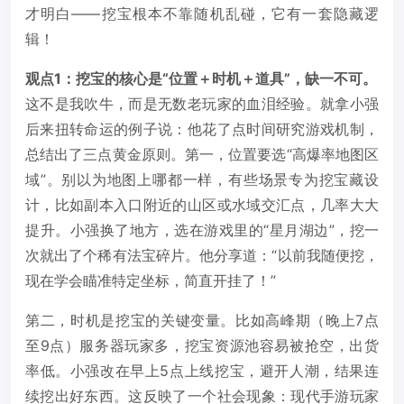
才明白——挖宝根本不靠随机乱碰，它有一套隐藏逻
辑！
观点1：挖宝的核心是“位置＋时机＋道具”，缺一不可。
这不是我吹牛，而是无数老玩家的血泪经验。就拿小强
后来扭转命运的例子说：他花了点时间研究游戏机制，
总结出了三点黄金原则。第一，位置要选“高爆率地图区
域”。别以为地图上哪都一样，有些场景专为挖宝藏设
计，比如副本入口附近的山区或水域交汇点，几率大大
提升。小强换了地方，选在游戏里的“星月湖边”，挖一
次就出了个稀有法宝碎片。他分享道：“以前我随便挖，
现在学会瞄准特定坐标，简直开挂了！”
第二，时机是挖宝的关键变量。比如高峰期（晚上7点
至9点）服务器玩家多，挖宝资源池容易被抢空，出货
率低。小强改在早上5点上线挖宝，避开人潮，结果连
续挖出好东西。这反映了一个社会现象：现代手游玩家