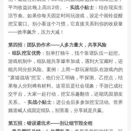
平均收益比晚上高出2倍。 -
实战小贴士
：结合现实生
活节奏。如果你每天固定时间玩游戏，设定个闹铃提醒
挖宝窗口。别小看这个习惯，它直接关系到你的收获量
——效率飙升，压力大减！
第四招：团队协作术——人多力量大，共享风险
-
组队挖宝优势
：别单打独斗，找个靠谱队伍一起挖。
游戏机制中，组队能共享爆率加成，遇到大宝藏时，还
能共同分担风险。案例：上周一群玩家组队在游戏内的
“废墟战场”挖宝，他们分工明确，甲探测、乙挖点，结
果每人分到稀有材料。这背后是社会现象：手游已成社
交平台，大家一起行动，挖宝乐趣翻倍，还能巩固朋友
关系。 -
实战小贴士
：进公会后多参加挖宝活动。世界
频道喊人或固定组队，别害羞，分享就是共赢。
第五招：错误避坑术——别让细节毁全程