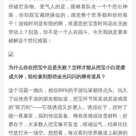
些破烂杂物。更气人的是，眼瞅着队友一个个挖出神
装，你却跟宝藏绝缘似的，感觉整个世界都和你对着
干！游戏时间是有限的啊，谁愿意把宝贵时间花在无效
劳动上？别急，你不是一个人在战斗。今天我就是要来
破解这个世纪难题：
为什么你在挖宝中总是失败？怎样才能从挖宝小白逆袭
成大神，轻松拿到那些金光闪闪的稀有道具？
这个话题一抛出，相信99%的手游玩家都得点头。玩久
了仙侠类手游的朋友都知道，挖宝环节简直就是游戏里
的“双刃剑”——它既诱惑又折磨人。诱惑在于，挖对了
能一夜暴富，搞到传说装备、稀有坐骑或珍贵材料；折
磨在于，大多数人挖宝像开盲盒，瞎碰运气，结果往往
竹篮打水一场空。想想看，每次看到世界频道上刷屏的