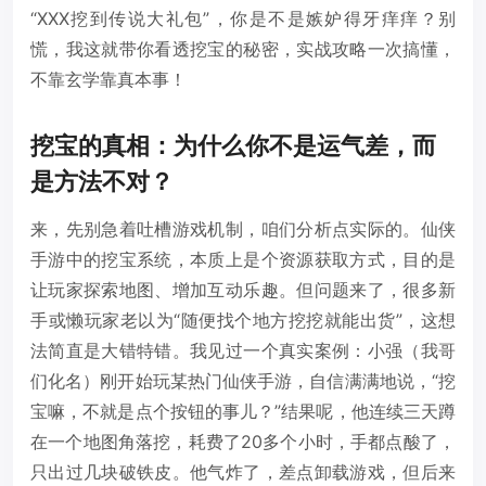
“XXX挖到传说大礼包”，你是不是嫉妒得牙痒痒？别
慌，我这就带你看透挖宝的秘密，实战攻略一次搞懂，
不靠玄学靠真本事！
挖宝的真相：为什么你不是运气差，而
是方法不对？
来，先别急着吐槽游戏机制，咱们分析点实际的。仙侠
手游中的挖宝系统，本质上是个资源获取方式，目的是
让玩家探索地图、增加互动乐趣。但问题来了，很多新
手或懒玩家老以为“随便找个地方挖挖就能出货”，这想
法简直是大错特错。我见过一个真实案例：小强（我哥
们化名）刚开始玩某热门仙侠手游，自信满满地说，“挖
宝嘛，不就是点个按钮的事儿？”结果呢，他连续三天蹲
在一个地图角落挖，耗费了20多个小时，手都点酸了，
只出过几块破铁皮。他气炸了，差点卸载游戏，但后来