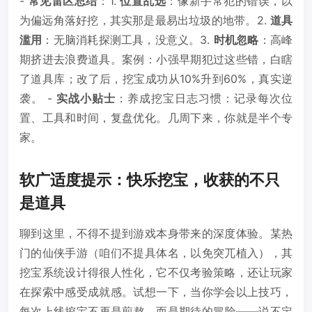
-
常见雷区总结
：1.
位置乱选
：像新手常犯的错误，以
为偏远角落好挖，其实那是最易出垃圾的地带。2.
道具
滥用
：无脑消耗探测工具，没意义。3.
时机忽略
：高峰
期挤进去浪费道具。案例：小强早期犯过这些错，白瞎
了道具库；改了后，挖宝成功从10%升到60%，真实逆
袭。 -
实战小贴士
：养成挖宝日志习惯：记录每次位
置、工具和时间，复盘优化。几周下来，你就是半个专
家。
软广适度提示：快乐挖宝，收获的不只
是道具
聊到这里，不得不提到游戏本身带来的深度体验。某热
门的仙侠手游（咱们不提具体名，以免突兀植入），其
挖宝系统设计得很人性化，它不仅考验策略，还让玩家
在探索中感受成就感。试想一下，当你学会以上技巧，
每次上线挖宝不再是煎熬，而是期待的冒险——说不定