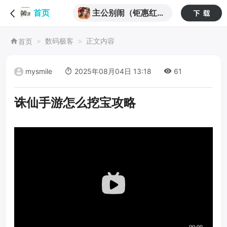
主公别闹（钜惠红颜
首页
0.05折）
数码极客
正文内容
首页
mysmile
2025年08月04日 13:18
61
诛仙手游怎么挖宝攻略